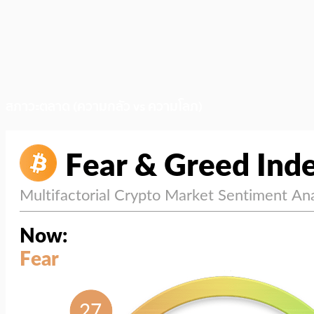
สภาวะตลาด (ความกลัว vs ความโลภ)