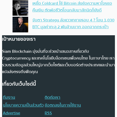
เหยื่อ Coldcard ใช้ Bitcoin ส่งข้อความหาโจรขอ
คืนเงิน ตัดพ้อชีวิตโอนกลับมาสักนิดก็ยังดี
จับตา Strategy ส่อแววเทขายรอบ 4 ? โอน 1,030
BTC มูลค่าทะลุ 2 พันล้านบาท ออกจากกระเป๋า
เป้าหมายของเรา
Siam Blockchain มุ่งมั่นที่จะช่วยนำเสนอสารเกี่ยวกับ
Cryptocurrency และเทคโนโลยีบล็อกเชนเพื่อคนไทย ในภาษาไทย เรา
รวบรวมข้อมูลส่วนใหญ่จากเว็บไซต์และเว็บบอร์ดต่างประเทศและนำมา
แปลส่งตรงถึงฟีดคุณ
เกี่ยวกับเว็บไซต์นี้
ทีมงาน
ติดต่อเรา
นโยบายความเป็นส่วนตัว
ข้อตกลงในการใช้งาน
Advertise
RSS