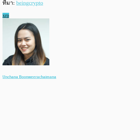
ที่มา:
beingcrypto
xrp
Unchana Boonweerachaimana