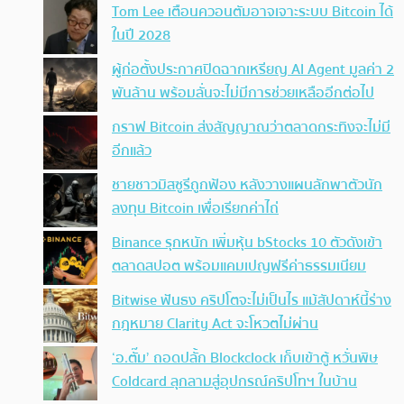
Tom Lee เตือนควอนตัมอาจเจาะระบบ Bitcoin ได้
ในปี 2028
ผู้ก่อตั้งประกาศปิดฉากเหรียญ AI Agent มูลค่า 2
พันล้าน พร้อมลั่นจะไม่มีการช่วยเหลืออีกต่อไป
กราฟ Bitcoin ส่งสัญญาณว่าตลาดกระทิงจะไม่มี
อีกแล้ว
ชายชาวมิสซูรีถูกฟ้อง หลังวางแผนลักพาตัวนัก
ลงทุน Bitcoin เพื่อเรียกค่าไถ่
Binance รุกหนัก เพิ่มหุ้น bStocks 10 ตัวดังเข้า
ตลาดสปอต พร้อมแคมเปญฟรีค่าธรรมเนียม
Bitwise ฟันธง คริปโตจะไม่เป็นไร แม้สัปดาห์นี้ร่าง
กฎหมาย Clarity Act จะโหวตไม่ผ่าน
‘อ.ตั๊ม’ ถอดปลั้ก Blockclock เก็บเข้าตู้ หวั่นพิษ
Coldcard ลุกลามสู่อุปกรณ์คริปโทฯ ในบ้าน