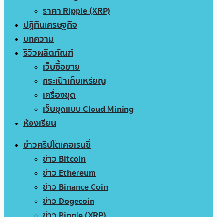
ราคา Ripple (XRP)
ปฏิทินเศรษฐกิจ
บทความ
รีวิวผลิตภัณฑ์
เว็บซื้อขาย
กระเป๋าเก็บเหรียญ
เครื่องขุด
เว็บขุดแบบ Cloud Mining
ห้องเรียน
ข่าวคริปโตเคอเรนซี่
ข่าว Bitcoin
ข่าว Ethereum
ข่าว Binance Coin
ข่าว Dogecoin
ข่าว Ripple (XRP)