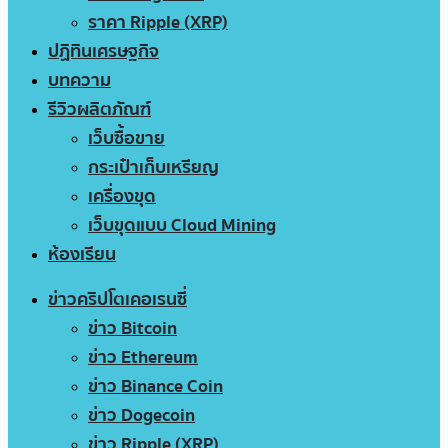
ราคา Ripple (XRP)
ปฏิทินเศรษฐกิจ
บทความ
รีวิวผลิตภัณฑ์
เว็บซื้อขาย
กระเป๋าเก็บเหรียญ
เครื่องขุด
เว็บขุดแบบ Cloud Mining
ห้องเรียน
ข่าวคริปโตเคอเรนซี่
ข่าว Bitcoin
ข่าว Ethereum
ข่าว Binance Coin
ข่าว Dogecoin
ข่าว Ripple (XRP)