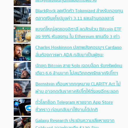
สหรัฐหลังเงินทุนไหลออกไปฝั่ง AI
BlackRock ลุยเปิดตัว Tokenized สำหรับกองทุน
ตลาดเงินยุโรปมูลค่า 3.11 แสนล้านดอลลาร์
แบงก์ใหญ่สุดของอิตาลี ลดสัดส่วน Bitcoin ETF
ลง 99% หันลงทุน ใน Ethereum แทนถึง 3 เท่า
Charles Hoskinson ปลุกพลังคอมมูฯ Cardano
ลั่นต้องการพา ADA กลับมาเป็นผู้ชนะ
นักขุด Bitcoin สาย Solo เจอบล็อก รับทรัพย์คน
เดียว 6.6 ล้านบาท ไม่สนวิกฤตศรัทธาคริปโทฯ
Bernstein เตือนหากกฎหมาย CLARITY Act ไม่
ผ่าน อาจกดดันราคาคริปโตให้ดิ่งลงอีกระลอก
ทั่วโลกช็อก Telegram หายจาก App Store
ชั่วคราว ก่อนกลับมาใช้งานได้ปกติ
Galaxy Research ประเมินความเสียหายจาก