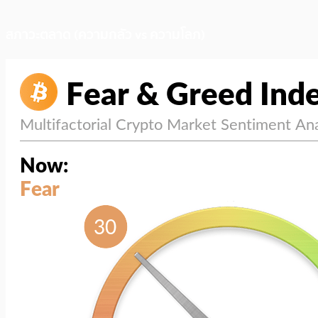
สภาวะตลาด (ความกลัว vs ความโลภ)