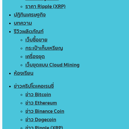
ราคา Ripple (XRP)
ปฏิทินเศรษฐกิจ
บทความ
รีวิวผลิตภัณฑ์
เว็บซื้อขาย
กระเป๋าเก็บเหรียญ
เครื่องขุด
เว็บขุดแบบ Cloud Mining
ห้องเรียน
ข่าวคริปโตเคอเรนซี่
ข่าว Bitcoin
ข่าว Ethereum
ข่าว Binance Coin
ข่าว Dogecoin
ข่าว Ripple (XRP)