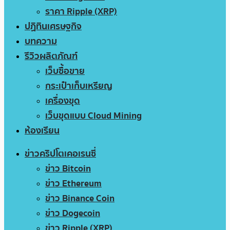
ราคา Ripple (XRP)
ปฏิทินเศรษฐกิจ
บทความ
รีวิวผลิตภัณฑ์
เว็บซื้อขาย
กระเป๋าเก็บเหรียญ
เครื่องขุด
เว็บขุดแบบ Cloud Mining
ห้องเรียน
ข่าวคริปโตเคอเรนซี่
ข่าว Bitcoin
ข่าว Ethereum
ข่าว Binance Coin
ข่าว Dogecoin
ข่าว Ripple (XRP)