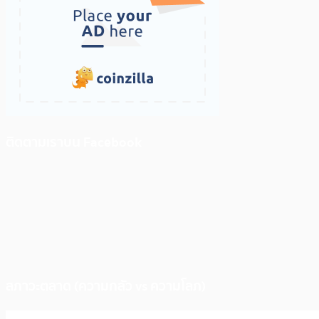
ติดตามเราบน Facebook
สภาวะตลาด (ความกลัว vs ความโลภ)