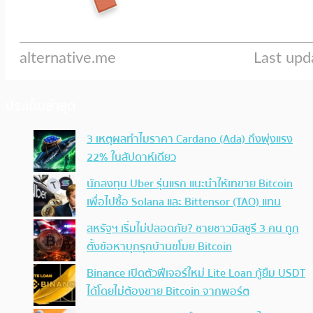
ประเด็นล่าสุด
3 เหตุผลทำไมราคา Cardano (Ada) ถึงพุ่งแรง
22% ในสัปดาห์เดียว
นักลงทุน Uber รุ่นแรก แนะนำให้เทขาย Bitcoin
เพื่อไปซื้อ Solana และ Bittensor (TAO) แทน
สหรัฐฯ เริ่มไม่ปลอดภัย? ชายชาวมิสซูรี 3 คน ถูก
ตั้งข้อหาบุกรุกบ้านขโมย Bitcoin
Binance เปิดตัวฟีเจอร์ใหม่ Lite Loan กู้ยืม USDT
ได้โดยไม่ต้องขาย Bitcoin จากพอร์ต