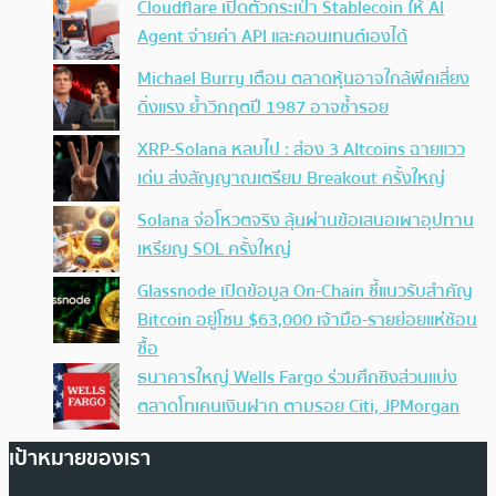
Cloudflare เปิดตัวกระเป๋า Stablecoin ให้ AI
Agent จ่ายค่า API และคอนเทนต์เองได้
Michael Burry เตือน ตลาดหุ้นอาจใกล้พีคเสี่ยง
ดิ่งแรง ย้ำวิกฤตปี 1987 อาจซ้ำรอย
XRP-Solana หลบไป : ส่อง 3 Altcoins ฉายแวว
เด่น ส่งสัญญาณเตรียม Breakout ครั้งใหญ่
Solana จ่อโหวตจริง ลุ้นผ่านข้อเสนอเผาอุปทาน
เหรียญ SOL ครั้งใหญ่
Glassnode เปิดข้อมูล On-Chain ชี้แนวรับสำคัญ
Bitcoin อยู่โซน $63,000 เจ้ามือ-รายย่อยแห่ช้อน
ซื้อ
ธนาคารใหญ่ Wells Fargo ร่วมศึกชิงส่วนแบ่ง
ตลาดโทเคนเงินฝาก ตามรอย Citi, JPMorgan
เป้าหมายของเรา