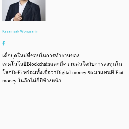
Kasamsak Wongsanin
เด็กยุคใหม่ที่ชอบในการทำงานของ
เทคโนโลยีBlockchainและมีความสนใจกับการลงทุนใน
โลกDeFi พร้อมทั้งเชื่อว่าDigital money จะมาแทนที่ Fiat
money ในอีกไม่กี่ปีข้างหน้า