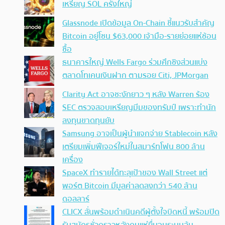
เหรียญ SOL ครั้งใหญ่
Glassnode เปิดข้อมูล On-Chain ชี้แนวรับสำคัญ
Bitcoin อยู่โซน $63,000 เจ้ามือ-รายย่อยแห่ช้อน
ซื้อ
ธนาคารใหญ่ Wells Fargo ร่วมศึกชิงส่วนแบ่ง
ตลาดโทเคนเงินฝาก ตามรอย Citi, JPMorgan
Clarity Act อาจชะงักยาว ๆ หลัง Warren ร้อง
SEC ตรวจสอบเหรียญมีมของทรัมป์ เพราะทำนัก
ลงทุนขาดทุนยับ
Samsung อาจเป็นผู้นำแจกจ่าย Stablecoin หลัง
เตรียมเพิ่มฟีเจอร์ใหม่ในสมาร์ทโฟน 800 ล้าน
เครื่อง
SpaceX ทำรายได้ทะลุเป้าของ Wall Street แต่
พอร์ต Bitcoin มีมูลค่าลดลงกว่า 540 ล้าน
ดอลลาร์
CLICX ลั่นพร้อมดำเนินคดีผู้ตั้งใจบิดหนี้ พร้อมปิด
รับสมัครชั่วคราวหลังคนแห่ยื่นจนระบบล้น