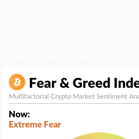
สภาวะตลาด (ความกลัว vs ความโลภ)