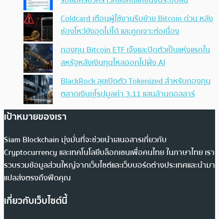
Coldcard เตือนผู้ใช้งานรีบย้าย Bitcoin ด่วน หลัง
ช่องโหว่ยังอุดไม่ได้ และถูกเจาะต่อเนื่อง
กองทุน Bitcoin ETF เจ๊งและปิดตัวเป็นแห่งแรกใน
สหรัฐหลังเงินทุนไหลออกไปฝั่ง AI
BlackRock ลุยเปิดตัว Tokenized สำหรับกองทุน
ตลาดเงินยุโรปมูลค่า 3.11 แสนล้านดอลลาร์
เป้าหมายของเรา
Siam Blockchain มุ่งมั่นที่จะช่วยนำเสนอสารเกี่ยวกับ
Cryptocurrency และเทคโนโลยีบล็อกเชนเพื่อคนไทย ในภาษาไทย เรา
รวบรวมข้อมูลส่วนใหญ่จากเว็บไซต์และเว็บบอร์ดต่างประเทศและนำมา
แปลส่งตรงถึงฟีดคุณ
เกี่ยวกับเว็บไซต์นี้