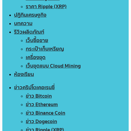
ราคา Ripple (XRP)
ปฏิทินเศรษฐกิจ
บทความ
รีวิวผลิตภัณฑ์
เว็บซื้อขาย
กระเป๋าเก็บเหรียญ
เครื่องขุด
เว็บขุดแบบ Cloud Mining
ห้องเรียน
ข่าวคริปโตเคอเรนซี่
ข่าว Bitcoin
ข่าว Ethereum
ข่าว Binance Coin
ข่าว Dogecoin
ข่าว Ripple (XRP)