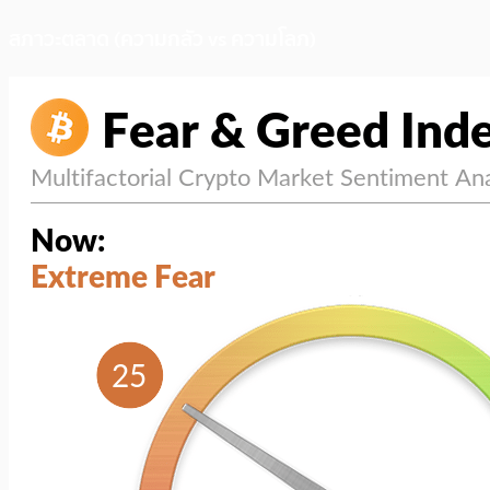
สภาวะตลาด (ความกลัว vs ความโลภ)