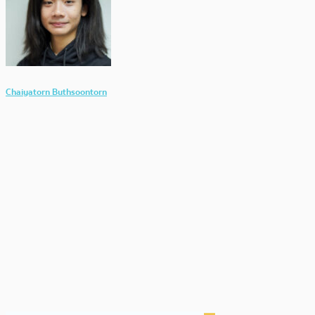
Chaiyatorn Buthsoontorn