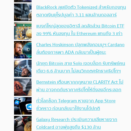
BlackRock ลุยเปิดตัว Tokenized สำหรับกองทุน
ตลาดเงินยุโรปมูลค่า 3.11 แสนล้านดอลลาร์
แบงก์ใหญ่สุดของอิตาลี ลดสัดส่วน Bitcoin ETF
ลง 99% หันลงทุน ใน Ethereum แทนถึง 3 เท่า
Charles Hoskinson ปลุกพลังคอมมูฯ Cardano
ลั่นต้องการพา ADA กลับมาเป็นผู้ชนะ
นักขุด Bitcoin สาย Solo เจอบล็อก รับทรัพย์คน
เดียว 6.6 ล้านบาท ไม่สนวิกฤตศรัทธาคริปโทฯ
Bernstein เตือนหากกฎหมาย CLARITY Act ไม่
ผ่าน อาจกดดันราคาคริปโตให้ดิ่งลงอีกระลอก
ทั่วโลกช็อก Telegram หายจาก App Store
ชั่วคราว ก่อนกลับมาใช้งานได้ปกติ
Galaxy Research ประเมินความเสียหายจาก
Coldcard อาจพุ่งสูงถึง $130 ล้าน