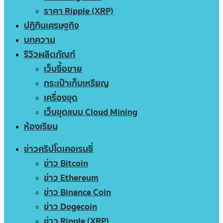
ราคา Ripple (XRP)
ปฏิทินเศรษฐกิจ
บทความ
รีวิวผลิตภัณฑ์
เว็บซื้อขาย
กระเป๋าเก็บเหรียญ
เครื่องขุด
เว็บขุดแบบ Cloud Mining
ห้องเรียน
ข่าวคริปโตเคอเรนซี่
ข่าว Bitcoin
ข่าว Ethereum
ข่าว Binance Coin
ข่าว Dogecoin
ข่าว Ripple (XRP)