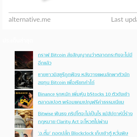
ประเด็นล่าสุด
กราฟ Bitcoin ส่งสัญญาณว่าตลาดกระทิงจะไม่มี
อีกแล้ว
ชายชาวมิสซูรีถูกฟ้อง หลังวางแผนลักพาตัวนัก
ลงทุน Bitcoin เพื่อเรียกค่าไถ่
Binance รุกหนัก เพิ่มหุ้น bStocks 10 ตัวดังเข้า
ตลาดสปอต พร้อมแคมเปญฟรีค่าธรรมเนียม
Bitwise ฟันธง คริปโตจะไม่เป็นไร แม้สัปดาห์นี้ร่าง
กฎหมาย Clarity Act จะโหวตไม่ผ่าน
‘อ.ตั๊ม’ ถอดปลั้ก Blockclock เก็บเข้าตู้ หวั่นพิษ