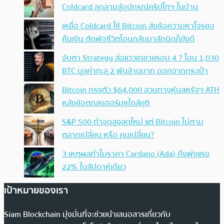
Coldcard ลุกลามสู่อุปกรณ์คริปโทฯ ในบ้าน
เหยื่อ Coldcard ใช้ Bitcoin ส่งข้อความหาโจรขอ
คืนเงิน ตัดพ้อชีวิตโอนกลับมาสักนิดก็ยังดี
จับตา Strategy ส่อแววเทขายรอบ 4 ? โอน 1,030
BTC มูลค่าทะลุ 2 พันล้านบาท ออกจากกระเป๋า
Bitcoin ทรงตัว $64,000 สวนทางหุ้นสหรัฐฯ ATH
หลังข้อตกลงฮอร์มุซใกล้ยุติ
S&P 500 ทำจุดสูงสุดใหม่ แต่ Bitcoin ไม่ตาม
ตลาดเปลี่ยน หรือ คนเปลี่ยน?
3 เหตุผลทำไมราคา Cardano (Ada) ถึงพุ่งแรง
22% ในสัปดาห์เดียว
เป้าหมายของเรา
Siam Blockchain มุ่งมั่นที่จะช่วยนำเสนอสารเกี่ยวกับ