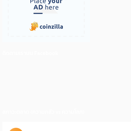
ติดตามเราบน Facebook
สภาวะตลาด (ความกลัว vs ความโลภ)