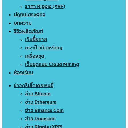
ราคา Ripple (XRP)
ปฏิทินเศรษฐกิจ
บทความ
รีวิวผลิตภัณฑ์
เว็บซื้อขาย
กระเป๋าเก็บเหรียญ
เครื่องขุด
เว็บขุดแบบ Cloud Mining
ห้องเรียน
ข่าวคริปโตเคอเรนซี่
ข่าว Bitcoin
ข่าว Ethereum
ข่าว Binance Coin
ข่าว Dogecoin
ข่าว Ripple (XRP)