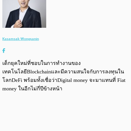
Kasamsak Wongsanin
เด็กยุคใหม่ที่ชอบในการทำงานของ
เทคโนโลยีBlockchainและมีความสนใจกับการลงทุนใน
โลกDeFi พร้อมทั้งเชื่อว่าDigital money จะมาแทนที่ Fiat
money ในอีกไม่กี่ปีข้างหน้า