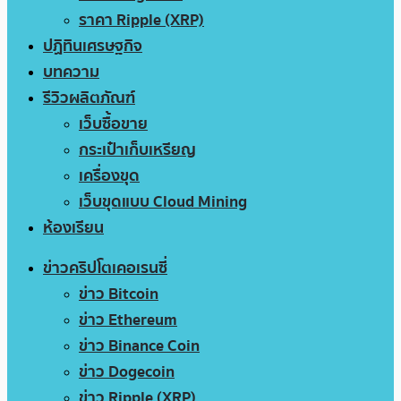
ราคา Ripple (XRP)
ปฏิทินเศรษฐกิจ
บทความ
รีวิวผลิตภัณฑ์
เว็บซื้อขาย
กระเป๋าเก็บเหรียญ
เครื่องขุด
เว็บขุดแบบ Cloud Mining
ห้องเรียน
ข่าวคริปโตเคอเรนซี่
ข่าว Bitcoin
ข่าว Ethereum
ข่าว Binance Coin
ข่าว Dogecoin
ข่าว Ripple (XRP)