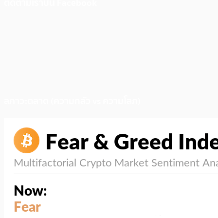
ติดตามเราบน Facebook
สภาวะตลาด (ความกลัว vs ความโลภ)