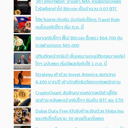
‘เต๋า เศรษฐพงศ์’ งานเข้า NAS โดนแฮกเกอร์ฝัง
ไวรัสเรียกค่าไถ่ Bitcoin เป็นจำนวน 0.07 BTC
ไต้หวันยกระดับเข้ม จ่อบังคับใช้กฏ Travel Rule
คุมโอนคริปโทฯ เริ่ม ต.ค. นี้
ตลาดคริปโทฯ ฟื้น! Bitcoin ยื้อแถว $64,700 ลุ้น
ทะลุผ่านกรอบ $65,000
ปูตินตัดหน้าทรัมป์ เซ็นลงนามอนุมัติกฎหมายคริป
โทฯ ฉบับแรก เริ่มมีผลบังคับใช้ 1 ก.ย. นี้
Strategy เข้าร่วม Invest America สมทบทุน
8,200 บาท/ปี เข้าบัญชีทรัมป์แจกบุตรพนักงาน
CryptoQuant ส่งสัญญาณตลาดหมีเข้าสู่โค้ง
สุดท้าย หลังพบเจ้าคริปโทฯ ซุ่มเก็บ BTC และ ETH
Dubai Duty Free เปิดรับชำระเงินด้วย Shiba Inu
และคริปโตอื่นรวม 30 สกุลเป็นครั้งแรก