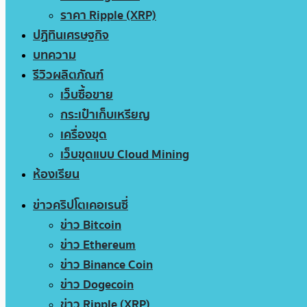
ราคา Ripple (XRP)
ปฏิทินเศรษฐกิจ
บทความ
รีวิวผลิตภัณฑ์
เว็บซื้อขาย
กระเป๋าเก็บเหรียญ
เครื่องขุด
เว็บขุดแบบ Cloud Mining
ห้องเรียน
ข่าวคริปโตเคอเรนซี่
ข่าว Bitcoin
ข่าว Ethereum
ข่าว Binance Coin
ข่าว Dogecoin
ข่าว Ripple (XRP)