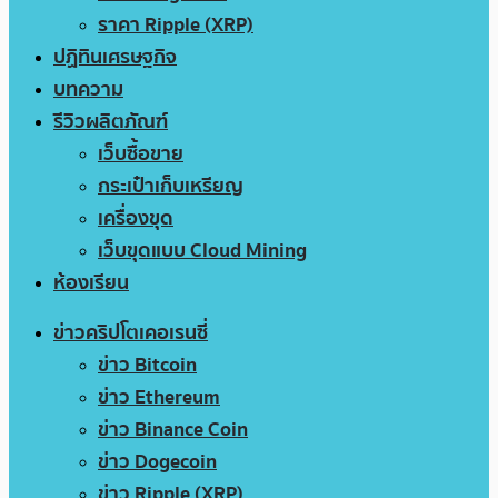
ราคา Ripple (XRP)
ปฏิทินเศรษฐกิจ
บทความ
รีวิวผลิตภัณฑ์
เว็บซื้อขาย
กระเป๋าเก็บเหรียญ
เครื่องขุด
เว็บขุดแบบ Cloud Mining
ห้องเรียน
ข่าวคริปโตเคอเรนซี่
ข่าว Bitcoin
ข่าว Ethereum
ข่าว Binance Coin
ข่าว Dogecoin
ข่าว Ripple (XRP)