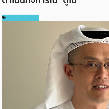
ดำเนินกิจการใน “ดูไบ”
ข่าวคริปโตเคอเรนซี่