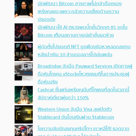
นักพัฒนา Bitcoin สารภาพไม่กล้าถือครอง
เหรียญเยอะเพราะกลัวความเสี่ยงด้านความ
ปลอดภัย
นักพัฒนาใช้ AI ตรวจพบบั๊กขั้นวิกฤต 85 จุดใน
Bitcoin เตือนสถานการณ์เข้าขั้นเลวร้าย
ผู้ก่อตั้งโปรเจกต์ NFT ถูกฟ้องข้อหาหลอกลงทุน
หลังนำเงิน 10 ล้านดอลลาร์ไปเล่นพนัน
Broadridge จับมือ Payward Services เปิดทางผู้
ถือหุ้นโทเคน xStocksโหวตลงมติในการประชุมผู้
ถือหุ้นจริง
Cashcat ขึ้นแท่นเหรียญมีมที่โตแรงที่สุดในเวลานี้
สัปดาห์เดียวพุ่งกว่า 150%
Western Union จับมือ Visa ลุยเปิดตัว
Stablecard ดันโอนเงินผ่าน Stablecoin
ไขความลับนักลงทุนคริปโทฯ เกาหลีใต้! รอดจาก