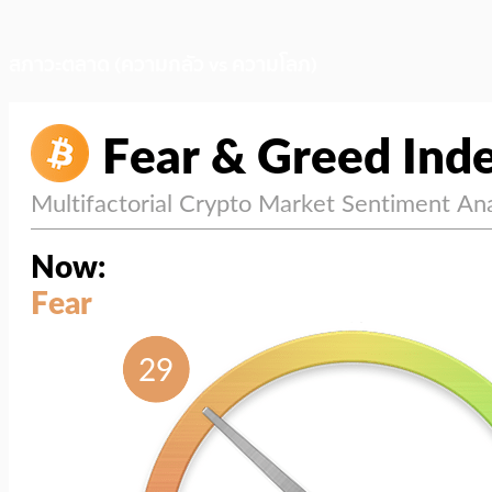
สภาวะตลาด (ความกลัว vs ความโลภ)