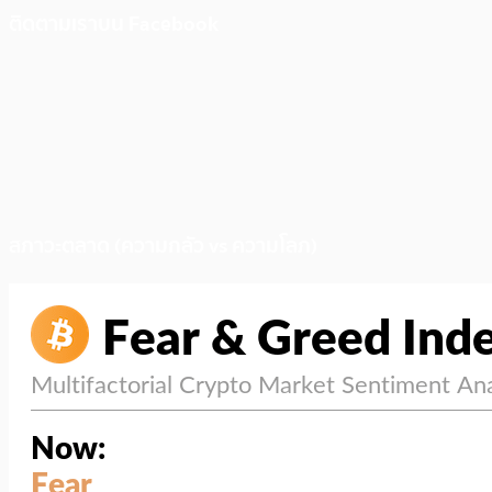
ติดตามเราบน Facebook
สภาวะตลาด (ความกลัว vs ความโลภ)