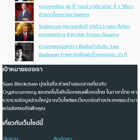
ถอดบทเรียน 40 ปี ‘กรณ์ จาติกวณิช’ ชี้ 5 วิธีเอา
ตัวรอดในตลาดการลงทุน
Stablecoin ตระกูลทรัมป์ USD1 มาแรง ปีเดียว
ยอดเทรดทะลุ $50,000 ล้านบน Binance
ศาลอุทธรณ์สหรัฐฯ ยืนยันคำตัดสิน Sam
Bankman-Fried ดับฝันพ้นโทษนอนคุก 25 ปี
เป้าหมายของเรา
Siam Blockchain มุ่งมั่นที่จะช่วยนำเสนอสารเกี่ยวกับ
Cryptocurrency และเทคโนโลยีบล็อกเชนเพื่อคนไทย ในภาษาไทย เรา
รวบรวมข้อมูลส่วนใหญ่จากเว็บไซต์และเว็บบอร์ดต่างประเทศและนำมา
แปลส่งตรงถึงฟีดคุณ
เกี่ยวกับเว็บไซต์นี้
ทีมงาน
ติดต่อเรา