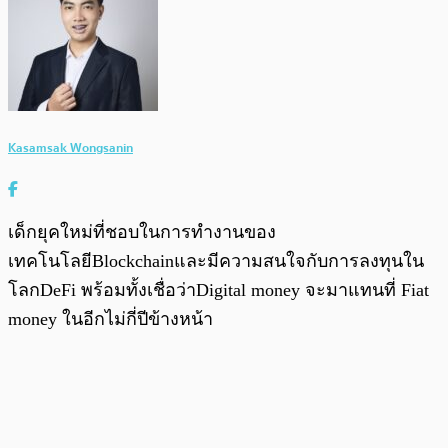
Kasamsak Wongsanin
เด็กยุคใหม่ที่ชอบในการทำงานของ
เทคโนโลยีBlockchainและมีความสนใจกับการลงทุนใน
โลกDeFi พร้อมทั้งเชื่อว่าDigital money จะมาแทนที่ Fiat
money ในอีกไม่กี่ปีข้างหน้า