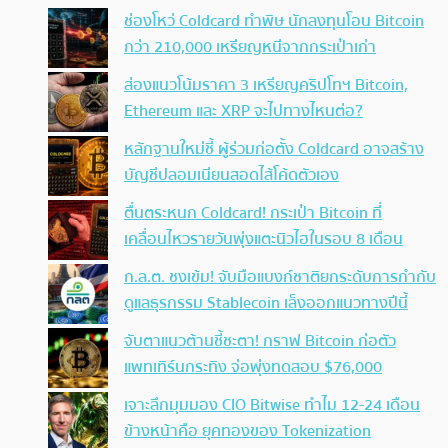
ช่องโหว่ Coldcard ทำพิษ นักลงทุนโอน Bitcoin
กว่า 210,000 เหรียญหนีจากกระเป๋าเก่า
ส่องแนวโน้มราคา 3 เหรียญคริปโทฯ Bitcoin,
Ethereum และ XRP จะไปทางไหนต่อ?
หลักฐานใหม่ชี้ ผู้ร่วมก่อตั้ง Coldcard อาจสร้าง
บัญชีปลอมเนียนสอดไส้โค้ดตัวเอง
ตื่นตระหนก Coldcard! กระเป๋า Bitcoin ที่
เคลื่อนไหวรายวันพุ่งแตะนิวไฮในรอบ 8 เดือน
ก.ล.ต. ชงเข้ม! จับมือแบงก์ชาติยกระดับการกำกับ
ดูแลธุรกรรม Stablecoin เล็งออกแนวทางปีนี้
จับตาแนวต้านชี้ชะตา! กราฟ Bitcoin ก่อตัว
แพทเทิร์นกระทิง จ่อพุ่งทดสอบ $76,000
เจาะลึกมุมมอง CIO Bitwise ทำไม 12-24 เดือน
ข้างหน้าคือ ยุคทองของ Tokenization