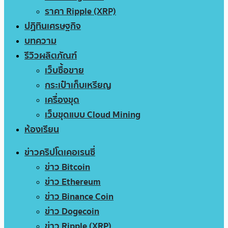
ราคา Ripple (XRP)
ปฏิทินเศรษฐกิจ
บทความ
รีวิวผลิตภัณฑ์
เว็บซื้อขาย
กระเป๋าเก็บเหรียญ
เครื่องขุด
เว็บขุดแบบ Cloud Mining
ห้องเรียน
ข่าวคริปโตเคอเรนซี่
ข่าว Bitcoin
ข่าว Ethereum
ข่าว Binance Coin
ข่าว Dogecoin
ข่าว Ripple (XRP)