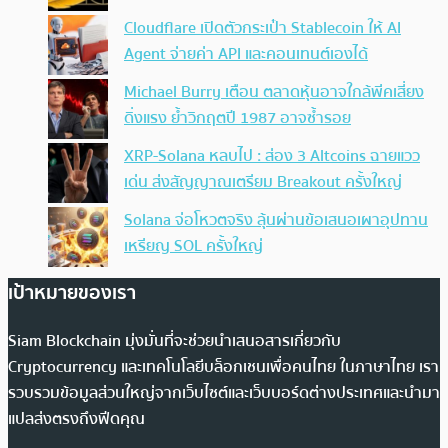
Cloudflare เปิดตัวกระเป๋า Stablecoin ให้ AI
Agent จ่ายค่า API และคอนเทนต์เองได้
Michael Burry เตือน ตลาดหุ้นอาจใกล้พีคเสี่ยง
ดิ่งแรง ย้ำวิกฤตปี 1987 อาจซ้ำรอย
XRP-Solana หลบไป : ส่อง 3 Altcoins ฉายแวว
เด่น ส่งสัญญาณเตรียม Breakout ครั้งใหญ่
Solana จ่อโหวตจริง ลุ้นผ่านข้อเสนอเผาอุปทาน
เหรียญ SOL ครั้งใหญ่
เป้าหมายของเรา
Siam Blockchain มุ่งมั่นที่จะช่วยนำเสนอสารเกี่ยวกับ
Cryptocurrency และเทคโนโลยีบล็อกเชนเพื่อคนไทย ในภาษาไทย เรา
รวบรวมข้อมูลส่วนใหญ่จากเว็บไซต์และเว็บบอร์ดต่างประเทศและนำมา
แปลส่งตรงถึงฟีดคุณ