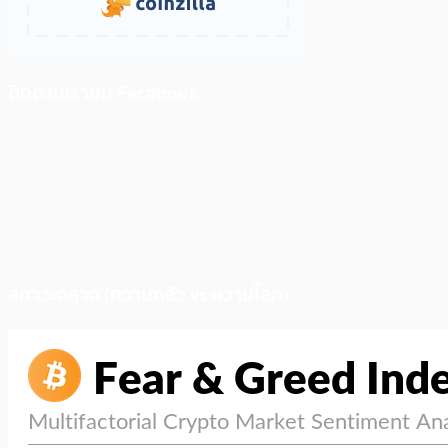
ติดตามเราบน Facebook
สภาวะตลาด (ความกลัว vs ความโลภ)