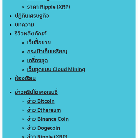
ราคา Ripple (XRP)
ปฏิทินเศรษฐกิจ
บทความ
รีวิวผลิตภัณฑ์
เว็บซื้อขาย
กระเป๋าเก็บเหรียญ
เครื่องขุด
เว็บขุดแบบ Cloud Mining
ห้องเรียน
ข่าวคริปโตเคอเรนซี่
ข่าว Bitcoin
ข่าว Ethereum
ข่าว Binance Coin
ข่าว Dogecoin
ข่าว Ripple (XRP)