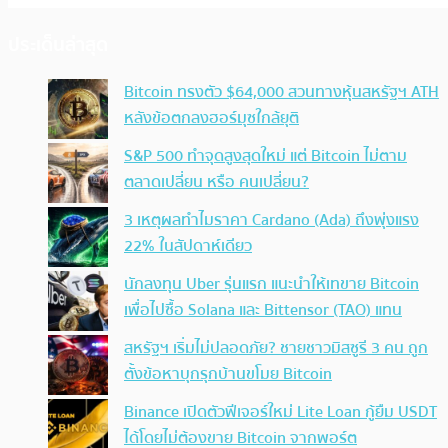
ประเด็นล่าสุด
Bitcoin ทรงตัว $64,000 สวนทางหุ้นสหรัฐฯ ATH
หลังข้อตกลงฮอร์มุซใกล้ยุติ
S&P 500 ทำจุดสูงสุดใหม่ แต่ Bitcoin ไม่ตาม
ตลาดเปลี่ยน หรือ คนเปลี่ยน?
3 เหตุผลทำไมราคา Cardano (Ada) ถึงพุ่งแรง
22% ในสัปดาห์เดียว
นักลงทุน Uber รุ่นแรก แนะนำให้เทขาย Bitcoin
เพื่อไปซื้อ Solana และ Bittensor (TAO) แทน
สหรัฐฯ เริ่มไม่ปลอดภัย? ชายชาวมิสซูรี 3 คน ถูก
ตั้งข้อหาบุกรุกบ้านขโมย Bitcoin
Binance เปิดตัวฟีเจอร์ใหม่ Lite Loan กู้ยืม USDT
ได้โดยไม่ต้องขาย Bitcoin จากพอร์ต