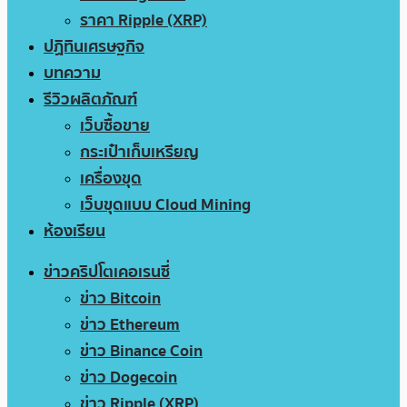
ราคา Ripple (XRP)
ปฏิทินเศรษฐกิจ
บทความ
รีวิวผลิตภัณฑ์
เว็บซื้อขาย
กระเป๋าเก็บเหรียญ
เครื่องขุด
เว็บขุดแบบ Cloud Mining
ห้องเรียน
ข่าวคริปโตเคอเรนซี่
ข่าว Bitcoin
ข่าว Ethereum
ข่าว Binance Coin
ข่าว Dogecoin
ข่าว Ripple (XRP)