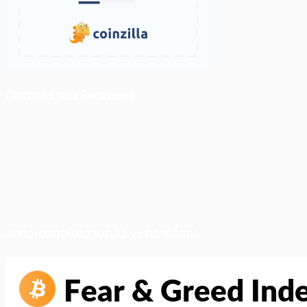
ติดตามเราบน Facebook
สภาวะตลาด (ความกลัว vs ความโลภ)