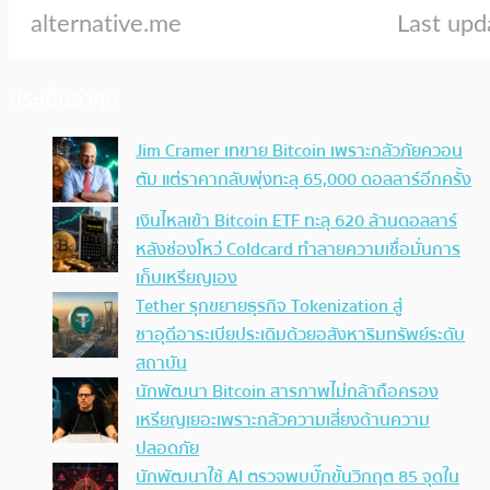
ประเด็นล่าสุด
Jim Cramer เทขาย Bitcoin เพราะกลัวภัยควอน
ตัม แต่ราคากลับพุ่งทะลุ 65,000 ดอลลาร์อีกครั้ง
เงินไหลเข้า Bitcoin ETF ทะลุ 620 ล้านดอลลาร์
หลังช่องโหว่ Coldcard ทำลายความเชื่อมั่นการ
เก็บเหรียญเอง
Tether รุกขยายธุรกิจ Tokenization สู่
ซาอุดีอาระเบียประเดิมด้วยอสังหาริมทรัพย์ระดับ
สถาบัน
นักพัฒนา Bitcoin สารภาพไม่กล้าถือครอง
เหรียญเยอะเพราะกลัวความเสี่ยงด้านความ
ปลอดภัย
นักพัฒนาใช้ AI ตรวจพบบั๊กขั้นวิกฤต 85 จุดใน