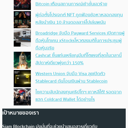
Bitcoin เตือนสถานการณ์เข้าขั้นเลวร้าย
ผู้ก่อตั้งโปรเจกต์ NFT ถูกฟ้องข้อหาหลอกลงทุน
หลังนำเงิน 10 ล้านดอลลาร์ไปเล่นพนัน
Broadridge จับมือ Payward Services เปิดทางผู้
ถือหุ้นโทเคน xStocksโหวตลงมติในการประชุมผู้
ถือหุ้นจริง
Cashcat ขึ้นแท่นเหรียญมีมที่โตแรงที่สุดในเวลานี้
สัปดาห์เดียวพุ่งกว่า 150%
Western Union จับมือ Visa ลุยเปิดตัว
Stablecard ดันโอนเงินผ่าน Stablecoin
ไขความลับนักลงทุนคริปโทฯ เกาหลีใต้! รอดจาก
แฮก Coldcard Wallet ได้อย่างไร
เป้าหมายของเรา
Siam Blockchain มุ่งมั่นที่จะช่วยนำเสนอสารเกี่ยวกับ