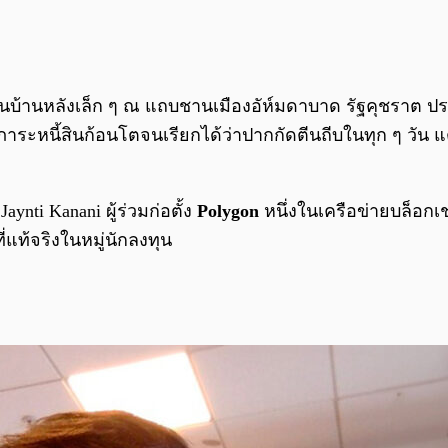
้านหลังเล็ก ๆ ณ แถบชานเมืองอัห์มดาบาด รัฐคุชราต ปร
รับภาระหนี้สินก้อนโตจนเรียกได้ว่าปากกัดตีนถีบในทุก ๆ วัน 
nti Kanani ผู้ร่วมก่อตั้ง
Polygon
หนึ่งในเครือข่ายบล็อกเ
่แท้จริงในหมู่นักลงทุน