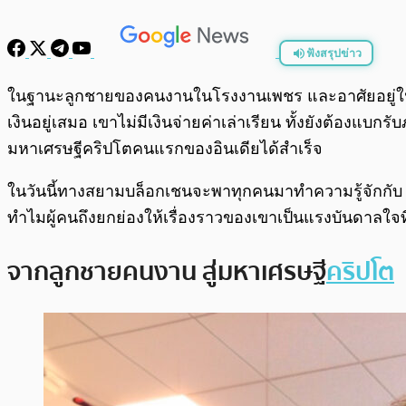
ฟังสรุปข่าว
พร้อมเล่น
ในฐานะลูกชายของคนงานในโรงงานเพชร และอาศัยอยู่ในบ
เงินอยู่เสมอ เขาไม่มีเงินจ่ายค่าเล่าเรียน ทั้งยังต้องแบก
มหาเศรษฐีคริปโตคนแรกของอินเดียได้สำเร็จ
ในวันนี้ทางสยามบล็อกเชนจะพาทุกคนมาทำความรู้จักกับ Jay
ทำไมผู้คนถึงยกย่องให้เรื่องราวของเขาเป็นแรงบันดาลใจที
จากลูกชายคนงาน สู่มหาเศรษฐี
คริปโต