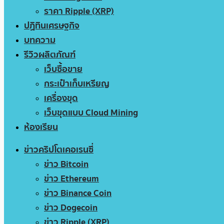
ราคา Ripple (XRP)
ปฏิทินเศรษฐกิจ
บทความ
รีวิวผลิตภัณฑ์
เว็บซื้อขาย
กระเป๋าเก็บเหรียญ
เครื่องขุด
เว็บขุดแบบ Cloud Mining
ห้องเรียน
ข่าวคริปโตเคอเรนซี่
ข่าว Bitcoin
ข่าว Ethereum
ข่าว Binance Coin
ข่าว Dogecoin
ข่าว Ripple (XRP)