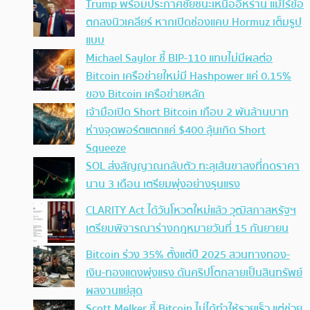
Trump พร้อมประกาศชัยชนะเหนืออิหร่าน แม้ไร้ข้อ
ตกลงนิวเคลียร์ หากเปิดช่องแคบ Hormuz เต็มรูป
แบบ
Michael Saylor ชี้ BIP-110 แทบไม่มีผลต่อ
Bitcoin เครือข่ายใหม่มี Hashpower แค่ 0.15%
ของ Bitcoin เครือข่ายหลัก
เจ้ามือเปิด Short Bitcoin เกือบ 2 พันล้านบาท
ห่างจุดพอร์ตแตกแค่ $400 ลุ้นเกิด Short
Squeeze
SOL ส่งสัญญาณกลับตัว ทะลุเส้นขาลงที่กดราคา
นาน 3 เดือน เตรียมพุ่งอย่างรุนแรง
CLARITY Act ได้วันโหวตใหม่แล้ว วุฒิสภาสหรัฐฯ
เตรียมพิจารณาร่างกฎหมายวันที่ 15 กันยายน
Bitcoin ร่วง 35% ตั้งแต่ปี 2025 สวนทางทอง-
เงิน-ทองแดงพุ่งแรง ดันคริปโตกลายเป็นสินทรัพย์
ผลงานแย่สุด
Scott Melker ชี้ Bitcoin ไม่ได้ทำให้รวยเร็ว แต่ช่วย