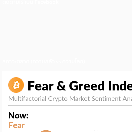
ติดตามเราบน Facebook
สภาวะตลาด (ความกลัว vs ความโลภ)