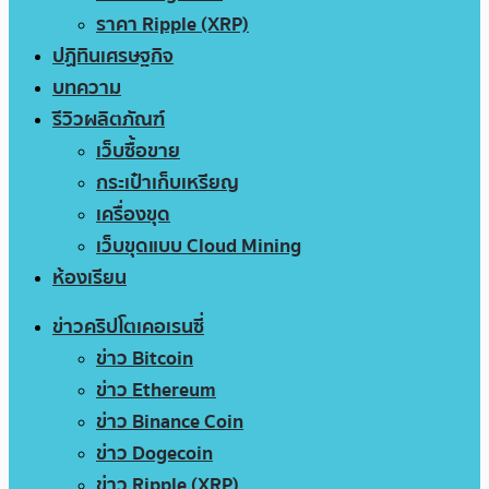
ราคา Ripple (XRP)
ปฏิทินเศรษฐกิจ
บทความ
รีวิวผลิตภัณฑ์
เว็บซื้อขาย
กระเป๋าเก็บเหรียญ
เครื่องขุด
เว็บขุดแบบ Cloud Mining
ห้องเรียน
ข่าวคริปโตเคอเรนซี่
ข่าว Bitcoin
ข่าว Ethereum
ข่าว Binance Coin
ข่าว Dogecoin
ข่าว Ripple (XRP)