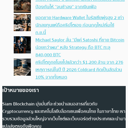
ป้องกันให้ “จนช้าลง” จากเงินเฟ้อ
ยอดขาย Hardware Wallet ในรัสเซียพุ่งสูง 2 เท่า
นักลงทุนแห่ถือคริปโตเอง ก่อนกฎใหม่เริ่มใช้
ก.ย.นี้
Michael Saylor ลั่น “มีแค่ Satoshi ที่ขาย Bitcoin
น้อยกว่าผม” หลัง Strategy ถือ BTC ทะลุ
840,000 BTC
คริปโตถูกขโมยไปแล้วกว่า $1,200 ล้าน จาก 276
เหตุการณ์ในปี ปี 2026 Coldcard คิดเป็นสัดส่วน
10% จากทั้งหมด
เป้าหมายของเรา
Siam Blockchain มุ่งมั่นที่จะช่วยนำเสนอสารเกี่ยวกับ
Cryptocurrency และเทคโนโลยีบล็อกเชนเพื่อคนไทย ในภาษาไทย เรา
รวบรวมข้อมูลส่วนใหญ่จากเว็บไซต์และเว็บบอร์ดต่างประเทศและนำมา
แปลส่งตรงถึงฟีดคุณ