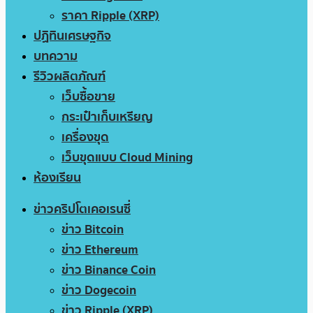
ราคา Ripple (XRP)
ปฏิทินเศรษฐกิจ
บทความ
รีวิวผลิตภัณฑ์
เว็บซื้อขาย
กระเป๋าเก็บเหรียญ
เครื่องขุด
เว็บขุดแบบ Cloud Mining
ห้องเรียน
ข่าวคริปโตเคอเรนซี่
ข่าว Bitcoin
ข่าว Ethereum
ข่าว Binance Coin
ข่าว Dogecoin
ข่าว Ripple (XRP)