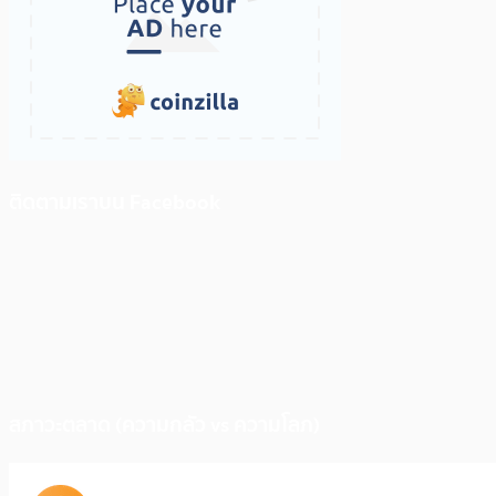
ติดตามเราบน Facebook
สภาวะตลาด (ความกลัว vs ความโลภ)