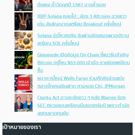
ดิ่งแรง ย้ำวิกฤตปี 1987 อาจซ้ำรอย
XRP-Solana หลบไป : ส่อง 3 Altcoins ฉายแวว
เด่น ส่งสัญญาณเตรียม Breakout ครั้งใหญ่
Solana จ่อโหวตจริง ลุ้นผ่านข้อเสนอเผาอุปทาน
เหรียญ SOL ครั้งใหญ่
Glassnode เปิดข้อมูล On-Chain ชี้แนวรับสำคัญ
Bitcoin อยู่โซน $63,000 เจ้ามือ-รายย่อยแห่ช้อน
ซื้อ
ธนาคารใหญ่ Wells Fargo ร่วมศึกชิงส่วนแบ่ง
ตลาดโทเคนเงินฝาก ตามรอย Citi, JPMorgan
Clarity Act อาจชะงักยาว ๆ หลัง Warren ร้อง
SEC ตรวจสอบเหรียญมีมของทรัมป์ เพราะทำนัก
ลงทุนขาดทุนยับ
เป้าหมายของเรา