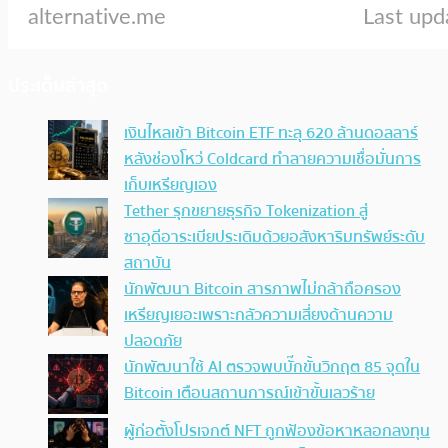
ประเด็นล่าสุด
เงินไหลเข้า Bitcoin ETF ทะลุ 620 ล้านดอลลาร์
หลังช่องโหว่ Coldcard ทำลายความเชื่อมั่นการ
เก็บเหรียญเอง
Tether รุกขยายธุรกิจ Tokenization สู่
ซาอุดีอาระเบียประเดิมด้วยอสังหาริมทรัพย์ระดับ
สถาบัน
นักพัฒนา Bitcoin สารภาพไม่กล้าถือครอง
เหรียญเยอะเพราะกลัวความเสี่ยงด้านความ
ปลอดภัย
นักพัฒนาใช้ AI ตรวจพบบั๊กขั้นวิกฤต 85 จุดใน
Bitcoin เตือนสถานการณ์เข้าขั้นเลวร้าย
ผู้ก่อตั้งโปรเจกต์ NFT ถูกฟ้องข้อหาหลอกลงทุน