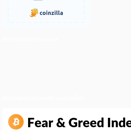
ติดตามเราบน Facebook
สภาวะตลาด (ความกลัว vs ความโลภ)