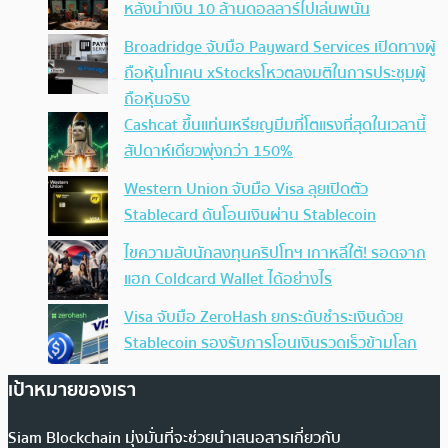
หลังนำเงิน 10 ล้านดอลลาร์ไปเล่นพนัน
Broadridge จับมือ Payward Services เปิดทางผู้
ถือหุ้นโทเคน xStocksโหวตลงมติในการประชุมผู้
ถือหุ้นจริง
Cashcat ขึ้นแท่นเหรียญมีมที่โตแรงที่สุดในเวลานี้
สัปดาห์เดียวพุ่งกว่า 150%
Western Union จับมือ Visa ลุยเปิดตัว
Stablecard ดันโอนเงินผ่าน Stablecoin
ไขความลับนักลงทุนคริปโทฯ เกาหลีใต้! รอดจาก
แฮก Coldcard Wallet ได้อย่างไร
Visa จับมือ ZeroHash ยกระดับชำระเงินด้วย
Stablecoin รองรับการโอนเงินรวดเร็วข้ามโลก
เป้าหมายของเรา
Siam Blockchain มุ่งมั่นที่จะช่วยนำเสนอสารเกี่ยวกับ