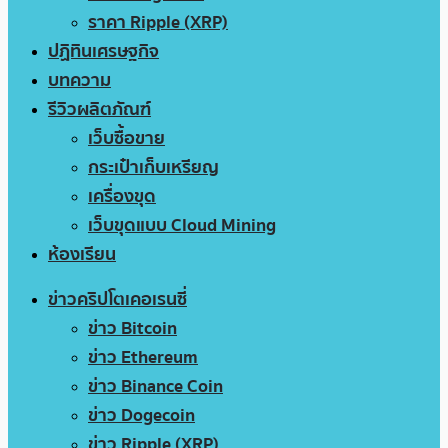
ราคา Ripple (XRP)
ปฏิทินเศรษฐกิจ
บทความ
รีวิวผลิตภัณฑ์
เว็บซื้อขาย
กระเป๋าเก็บเหรียญ
เครื่องขุด
เว็บขุดแบบ Cloud Mining
ห้องเรียน
ข่าวคริปโตเคอเรนซี่
ข่าว Bitcoin
ข่าว Ethereum
ข่าว Binance Coin
ข่าว Dogecoin
ข่าว Ripple (XRP)