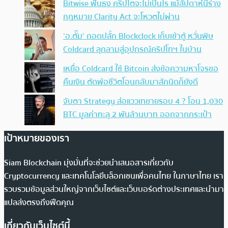
Bitwise ฟันธง คริปโตจะไม่เป็นไร แม้สัปดาห์นี้ร่าง
กฎหมาย Clarity Act จะโหวตไม่ผ่าน
‘อ.ตั๊ม’ ถอดปลั้ก Blockclock เก็บเข้าตู้ หวั่นพิษ
Coldcard ลุกลามสู่อุปกรณ์คริปโทฯ ในบ้าน
เหยื่อ Coldcard ใช้ Bitcoin ส่งข้อความหาโจรขอ
คืนเงิน ตัดพ้อชีวิตโอนกลับมาสักนิดก็ยังดี
จับตา Strategy ส่อแววเทขายรอบ 4 ? โอน 1,030
BTC มูลค่าทะลุ 2 พันล้านบาท ออกจากกระเป๋า
เป้าหมายของเรา
Siam Blockchain มุ่งมั่นที่จะช่วยนำเสนอสารเกี่ยวกับ
Cryptocurrency และเทคโนโลยีบล็อกเชนเพื่อคนไทย ในภาษาไทย เรา
รวบรวมข้อมูลส่วนใหญ่จากเว็บไซต์และเว็บบอร์ดต่างประเทศและนำมา
แปลส่งตรงถึงฟีดคุณ
เกี่ยวกับเว็บไซต์นี้