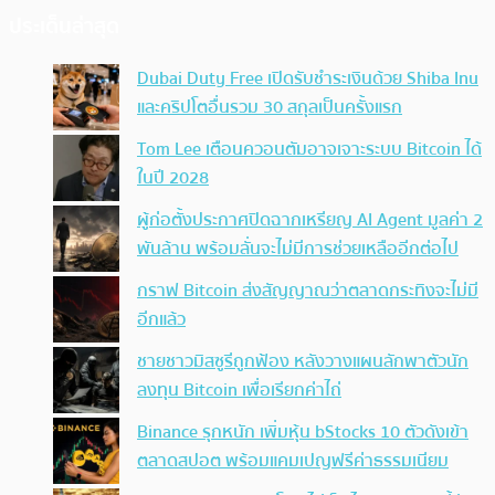
ประเด็นล่าสุด
Dubai Duty Free เปิดรับชำระเงินด้วย Shiba Inu
และคริปโตอื่นรวม 30 สกุลเป็นครั้งแรก
Tom Lee เตือนควอนตัมอาจเจาะระบบ Bitcoin ได้
ในปี 2028
ผู้ก่อตั้งประกาศปิดฉากเหรียญ AI Agent มูลค่า 2
พันล้าน พร้อมลั่นจะไม่มีการช่วยเหลืออีกต่อไป
กราฟ Bitcoin ส่งสัญญาณว่าตลาดกระทิงจะไม่มี
อีกแล้ว
ชายชาวมิสซูรีถูกฟ้อง หลังวางแผนลักพาตัวนัก
ลงทุน Bitcoin เพื่อเรียกค่าไถ่
Binance รุกหนัก เพิ่มหุ้น bStocks 10 ตัวดังเข้า
ตลาดสปอต พร้อมแคมเปญฟรีค่าธรรมเนียม