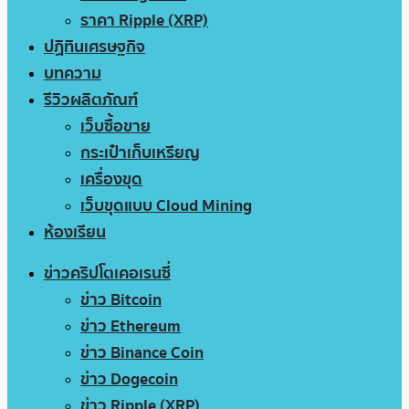
ราคา Ripple (XRP)
ปฏิทินเศรษฐกิจ
บทความ
รีวิวผลิตภัณฑ์
เว็บซื้อขาย
กระเป๋าเก็บเหรียญ
เครื่องขุด
เว็บขุดแบบ Cloud Mining
ห้องเรียน
ข่าวคริปโตเคอเรนซี่
ข่าว Bitcoin
ข่าว Ethereum
ข่าว Binance Coin
ข่าว Dogecoin
ข่าว Ripple (XRP)