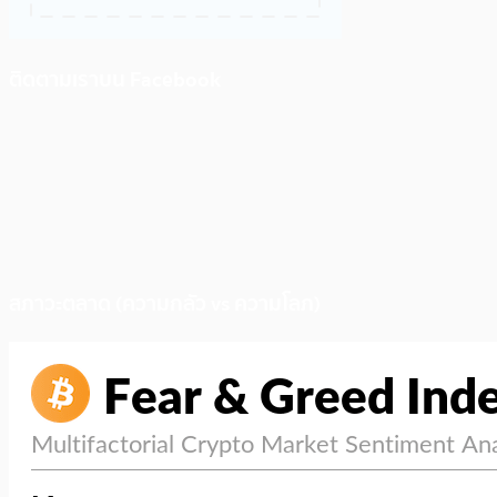
ติดตามเราบน Facebook
สภาวะตลาด (ความกลัว vs ความโลภ)