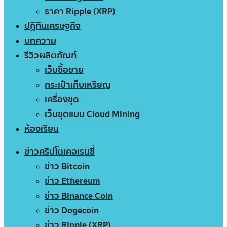
ราคา Ripple (XRP)
ปฏิทินเศรษฐกิจ
บทความ
รีวิวผลิตภัณฑ์
เว็บซื้อขาย
กระเป๋าเก็บเหรียญ
เครื่องขุด
เว็บขุดแบบ Cloud Mining
ห้องเรียน
ข่าวคริปโตเคอเรนซี่
ข่าว Bitcoin
ข่าว Ethereum
ข่าว Binance Coin
ข่าว Dogecoin
ข่าว Ripple (XRP)