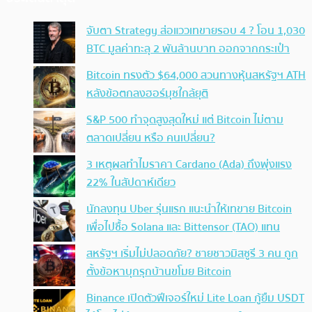
จับตา Strategy ส่อแววเทขายรอบ 4 ? โอน 1,030
BTC มูลค่าทะลุ 2 พันล้านบาท ออกจากกระเป๋า
Bitcoin ทรงตัว $64,000 สวนทางหุ้นสหรัฐฯ ATH
หลังข้อตกลงฮอร์มุซใกล้ยุติ
S&P 500 ทำจุดสูงสุดใหม่ แต่ Bitcoin ไม่ตาม
ตลาดเปลี่ยน หรือ คนเปลี่ยน?
3 เหตุผลทำไมราคา Cardano (Ada) ถึงพุ่งแรง
22% ในสัปดาห์เดียว
นักลงทุน Uber รุ่นแรก แนะนำให้เทขาย Bitcoin
เพื่อไปซื้อ Solana และ Bittensor (TAO) แทน
สหรัฐฯ เริ่มไม่ปลอดภัย? ชายชาวมิสซูรี 3 คน ถูก
ตั้งข้อหาบุกรุกบ้านขโมย Bitcoin
Binance เปิดตัวฟีเจอร์ใหม่ Lite Loan กู้ยืม USDT