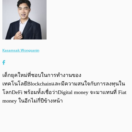
Kasamsak Wongsanin
เด็กยุคใหม่ที่ชอบในการทำงานของ
เทคโนโลยีBlockchainและมีความสนใจกับการลงทุนใน
โลกDeFi พร้อมทั้งเชื่อว่าDigital money จะมาแทนที่ Fiat
money ในอีกไม่กี่ปีข้างหน้า