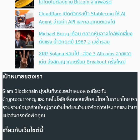
ได้โดยไม่ต้องขาย Bitcoin จากพอร์ต
Cloudflare เปิดตัวกระเป๋า Stablecoin ให้ AI
Agent จ่ายค่า API และคอนเทนต์เองได้
Michael Burry เตือน ตลาดหุ้นอาจใกล้พีคเสี่ยง
ดิ่งแรง ย้ำวิกฤตปี 1987 อาจซ้ำรอย
XRP-Solana หลบไป : ส่อง 3 Altcoins ฉายแวว
เด่น ส่งสัญญาณเตรียม Breakout ครั้งใหญ่
เป้าหมายของเรา
Siam Blockchain มุ่งมั่นที่จะช่วยนำเสนอสารเกี่ยวกับ
Cryptocurrency และเทคโนโลยีบล็อกเชนเพื่อคนไทย ในภาษาไทย เรา
รวบรวมข้อมูลส่วนใหญ่จากเว็บไซต์และเว็บบอร์ดต่างประเทศและนำมา
แปลส่งตรงถึงฟีดคุณ
เกี่ยวกับเว็บไซต์นี้