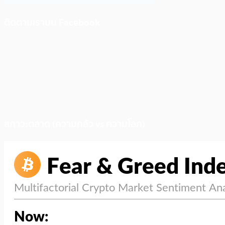
ติดตามเราบน Facebook
สภาวะตลาด (ความกลัว vs ความโลภ)