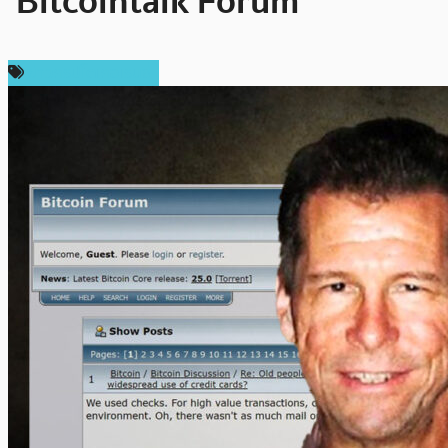
‘Bitcointalk Forum’
ข่าวคริปโตเคอเรนซี่