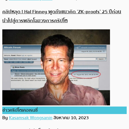
คลิปหลุด ! Hal Finney พูดถึงแนวคิด ‘ZK-proofs’ 25 ปีก่อน
นำไปสู่การพลิกโฉมวงการคริปโต
ข่าวคริปโตเคอเรนซี่
By
Kasamsak Wongsanin
สิงหาคม 10, 2023