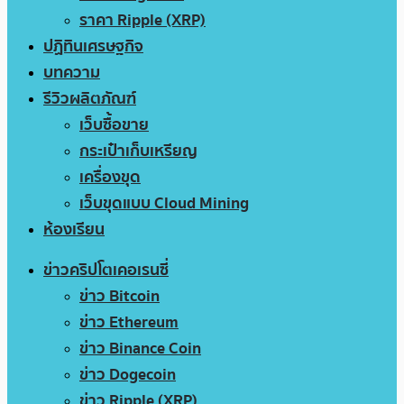
ราคา Ripple (XRP)
ปฏิทินเศรษฐกิจ
บทความ
รีวิวผลิตภัณฑ์
เว็บซื้อขาย
กระเป๋าเก็บเหรียญ
เครื่องขุด
เว็บขุดแบบ Cloud Mining
ห้องเรียน
ข่าวคริปโตเคอเรนซี่
ข่าว Bitcoin
ข่าว Ethereum
ข่าว Binance Coin
ข่าว Dogecoin
ข่าว Ripple (XRP)