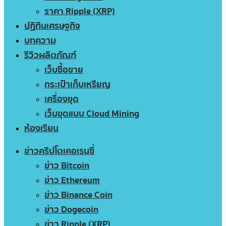
ราคา Ripple (XRP)
ปฏิทินเศรษฐกิจ
บทความ
รีวิวผลิตภัณฑ์
เว็บซื้อขาย
กระเป๋าเก็บเหรียญ
เครื่องขุด
เว็บขุดแบบ Cloud Mining
ห้องเรียน
ข่าวคริปโตเคอเรนซี่
ข่าว Bitcoin
ข่าว Ethereum
ข่าว Binance Coin
ข่าว Dogecoin
ข่าว Ripple (XRP)