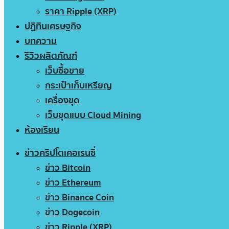
ราคา Ripple (XRP)
ปฏิทินเศรษฐกิจ
บทความ
รีวิวผลิตภัณฑ์
เว็บซื้อขาย
กระเป๋าเก็บเหรียญ
เครื่องขุด
เว็บขุดแบบ Cloud Mining
ห้องเรียน
ข่าวคริปโตเคอเรนซี่
ข่าว Bitcoin
ข่าว Ethereum
ข่าว Binance Coin
ข่าว Dogecoin
ข่าว Ripple (XRP)