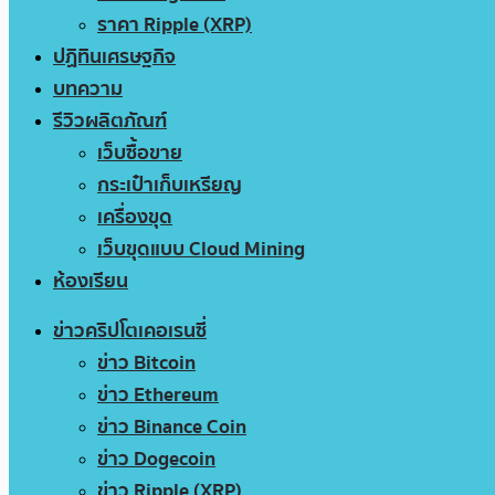
ราคา Ripple (XRP)
ปฏิทินเศรษฐกิจ
บทความ
รีวิวผลิตภัณฑ์
เว็บซื้อขาย
กระเป๋าเก็บเหรียญ
เครื่องขุด
เว็บขุดแบบ Cloud Mining
ห้องเรียน
ข่าวคริปโตเคอเรนซี่
ข่าว Bitcoin
ข่าว Ethereum
ข่าว Binance Coin
ข่าว Dogecoin
ข่าว Ripple (XRP)