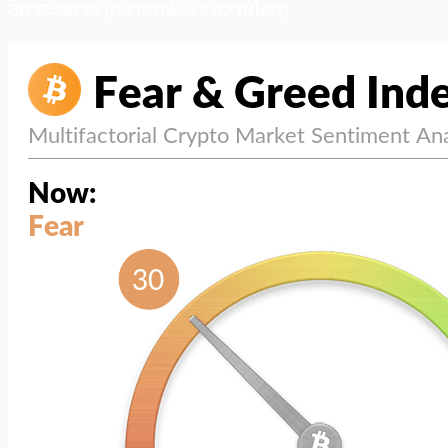
สภาวะตลาด (ความกลัว vs ความโลภ)