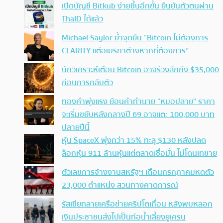
เปิดบัญชี Bitkub ง่ายขึ้นอีกขั้น ยืนยันตัวตนผ่าน
ThaID ได้แล้ว
Michael Saylor ย้ำจุดยืน “Bitcoin ไม่ต้องการ
CLARITY แต่อเมริกาต่างหากที่ต้องการ”
นักวิเคราะห์เตือน Bitcoin อาจร่วงลึกถึง $35,000
ก่อนการกลับตัว
ทองคำพุ่งแรง ย้อนคำทำนาย “หมอปลาย” ราคา
จะเริ่มขยับหลังกลางปี 69 อาจแตะ 100,000 บาท
ปลายปีนี้
หุ้น SpaceX พุ่งกว่า 15% ทะลุ $130 หลังปลด
ล็อกหุ้น 911 ล้านหุ้นแต่ตลาดเชื่อมั่น ไม่โดนเทขาย
ตัวเลขการจ้างงานสหรัฐฯ เดือนกรกฎาคมหดตัว
23,000 ตำแหน่ง สวนทางคาดการณ์
รัสเซียทลายเครือข่ายคริปโตเถื่อน หลังพบหลอก
เงินประชาชนส่งไปเป็นท่อน้ำเลี้ยงยูเครน