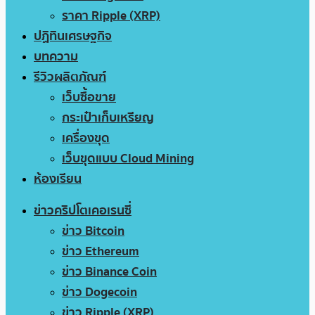
ราคา Ripple (XRP)
ปฏิทินเศรษฐกิจ
บทความ
รีวิวผลิตภัณฑ์
เว็บซื้อขาย
กระเป๋าเก็บเหรียญ
เครื่องขุด
เว็บขุดแบบ Cloud Mining
ห้องเรียน
ข่าวคริปโตเคอเรนซี่
ข่าว Bitcoin
ข่าว Ethereum
ข่าว Binance Coin
ข่าว Dogecoin
ข่าว Ripple (XRP)