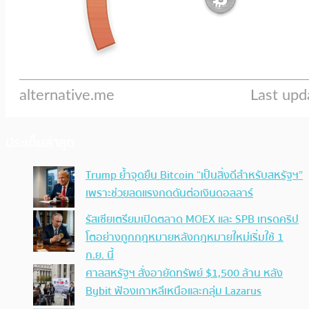
ประเด็นล่าสุด
Trump ย้ำจุดยืน Bitcoin “เป็นสิ่งดีสำหรับสหรัฐฯ”
เพราะช่วยลดแรงกดดันต่อเงินดอลลาร์
รัสเซียเตรียมเปิดตลาด MOEX และ SPB เทรดคริป
โตอย่างถูกกฎหมายหลังกฎหมายใหม่เริ่มใช้ 1
ก.ย. นี้
ศาลสหรัฐฯ สั่งอายัดทรัพย์ $1,500 ล้าน หลัง
Bybit ฟ้องเกาหลีเหนือและกลุ่ม Lazarus