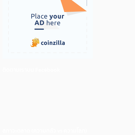
ติดตามเราบน Facebook
สภาวะตลาด (ความกลัว vs ความโลภ)