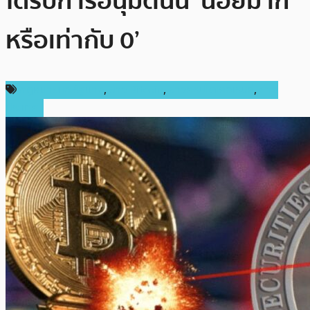
ได้รับการอนุมัตินั้น ‘น้อยมาก
หรือเท่ากับ 0’
กฎหมายและรัฐบาล
,
ข่าว Bitcoin
,
ข่าวคริปโตเคอเรนซี่
,
ต่าง
ประเทศ