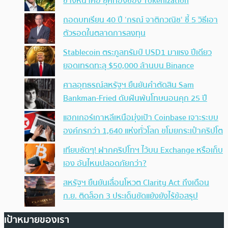
ข้างหน้าคือ ยุคทองของ Tokenization
ถอดบทเรียน 40 ปี ‘กรณ์ จาติกวณิช’ ชี้ 5 วิธีเอา
ตัวรอดในตลาดการลงทุน
Stablecoin ตระกูลทรัมป์ USD1 มาแรง ปีเดียว
ยอดเทรดทะลุ $50,000 ล้านบน Binance
ศาลอุทธรณ์สหรัฐฯ ยืนยันคำตัดสิน Sam
Bankman-Fried ดับฝันพ้นโทษนอนคุก 25 ปี
แฮกเกอร์เกาหลีเหนือมุ่งเป้า Coinbase เจาะระบบ
องค์กรกว่า 1,640 แห่งทั่วโลก ขโมยกระเป๋าคริปโต
เทียบชัดๆ! ฝากคริปโทฯ ไว้บน Exchange หรือเก็บ
เอง อันไหนปลอดภัยกว่า?
สหรัฐฯ ยืนยันเลื่อนโหวต Clarity Act ถึงเดือน
ก.ย. ติดล็อก 3 ประเด็นขัดแย้งยังไร้ข้อสรุป
เป้าหมายของเรา