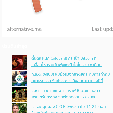
ประเด็นล่าสุด
ตื่นตระหนก Coldcard! กระเป๋า Bitcoin ที่
เคลื่อนไหวรายวันพุ่งแตะนิวไฮในรอบ 8 เดือน
ก.ล.ต. ชงเข้ม! จับมือแบงก์ชาติยกระดับการกำกับ
ดูแลธุรกรรม Stablecoin เล็งออกแนวทางปีนี้
จับตาแนวต้านชี้ชะตา! กราฟ Bitcoin ก่อตัว
แพทเทิร์นกระทิง จ่อพุ่งทดสอบ $76,000
เจาะลึกมุมมอง CIO Bitwise ทำไม 12-24 เดือน