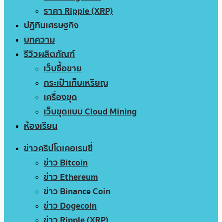
ราคา Ripple (XRP)
ปฏิทินเศรษฐกิจ
บทความ
รีวิวผลิตภัณฑ์
เว็บซื้อขาย
กระเป๋าเก็บเหรียญ
เครื่องขุด
เว็บขุดแบบ Cloud Mining
ห้องเรียน
ข่าวคริปโตเคอเรนซี่
ข่าว Bitcoin
ข่าว Ethereum
ข่าว Binance Coin
ข่าว Dogecoin
ข่าว Ripple (XRP)