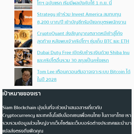
โทฯ ฉบับแรก เริ่มมีผลบังคับใช้ 1 ก.ย. นี้
Strategy เข้าร่วม Invest America สมทบทุน
8,200 บาท/ปี เข้าบัญชีทรัมป์แจกบุตรพนักงาน
CryptoQuant ส่งสัญญาณตลาดหมีเข้าสู่โค้ง
สุดท้าย หลังพบเจ้าคริปโทฯ ซุ่มเก็บ BTC และ ETH
Dubai Duty Free เปิดรับชำระเงินด้วย Shiba Inu
และคริปโตอื่นรวม 30 สกุลเป็นครั้งแรก
Tom Lee เตือนควอนตัมอาจเจาะระบบ Bitcoin ได้
ในปี 2028
เป้าหมายของเรา
Siam Blockchain มุ่งมั่นที่จะช่วยนำเสนอสารเกี่ยวกับ
Cryptocurrency และเทคโนโลยีบล็อกเชนเพื่อคนไทย ในภาษาไทย เรา
รวบรวมข้อมูลส่วนใหญ่จากเว็บไซต์และเว็บบอร์ดต่างประเทศและนำมา
แปลส่งตรงถึงฟีดคุณ