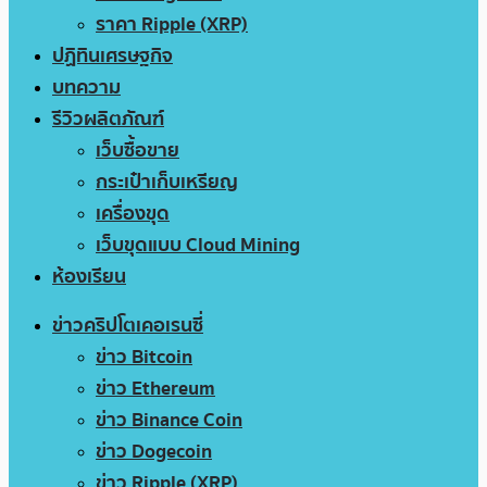
ราคา Ripple (XRP)
ปฏิทินเศรษฐกิจ
บทความ
รีวิวผลิตภัณฑ์
เว็บซื้อขาย
กระเป๋าเก็บเหรียญ
เครื่องขุด
เว็บขุดแบบ Cloud Mining
ห้องเรียน
ข่าวคริปโตเคอเรนซี่
ข่าว Bitcoin
ข่าว Ethereum
ข่าว Binance Coin
ข่าว Dogecoin
ข่าว Ripple (XRP)