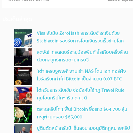
ประเด็นล่าสุด
Visa จับมือ ZeroHash ยกระดับชำระเงินด้วย
Stablecoin รองรับการโอนเงินรวดเร็วข้ามโลก
สุดจัด! เทรดเดอร์อายุน้อยฟันกำไรเกือบครึ่งล้าน
ด้วยกลยุทธ์เทรดตามเศรษฐี
‘เต๋า เศรษฐพงศ์’ งานเข้า NAS โดนแฮกเกอร์ฝัง
ไวรัสเรียกค่าไถ่ Bitcoin เป็นจำนวน 0.07 BTC
ไต้หวันยกระดับเข้ม จ่อบังคับใช้กฏ Travel Rule
คุมโอนคริปโทฯ เริ่ม ต.ค. นี้
ตลาดคริปโทฯ ฟื้น! Bitcoin ยื้อแถว $64,700 ลุ้น
ทะลุผ่านกรอบ $65,000
ปูตินตัดหน้าทรัมป์ เซ็นลงนามอนุมัติกฎหมายคริป