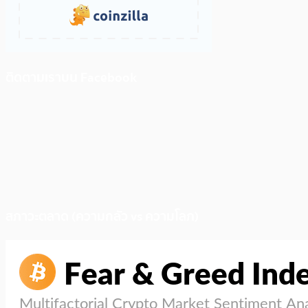
ติดตามเราบน Facebook
สภาวะตลาด (ความกลัว vs ความโลภ)