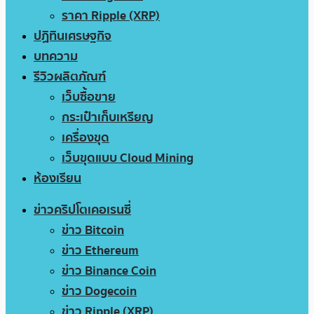
ราคา Ripple (XRP)
ปฏิทินเศรษฐกิจ
บทความ
รีวิวผลิตภัณฑ์
เว็บซื้อขาย
กระเป๋าเก็บเหรียญ
เครื่องขุด
เว็บขุดแบบ Cloud Mining
ห้องเรียน
ข่าวคริปโตเคอเรนซี่
ข่าว Bitcoin
ข่าว Ethereum
ข่าว Binance Coin
ข่าว Dogecoin
ข่าว Ripple (XRP)