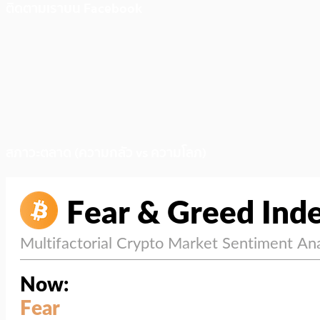
ติดตามเราบน Facebook
สภาวะตลาด (ความกลัว vs ความโลภ)