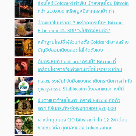
ช่องโหว่ Coldcard ทำพิษ นักลงทุนโอน Bitcoin
กว่า 210,000 เหรียญหนีจากกระเป๋าเก่า
ส่องแนวโน้มราคา 3 เหรียญคริปโทฯ Bitcoin,
Ethereum และ XRP จะไปทางไหนต่อ?
หลักฐานใหม่ชี้ ผู้ร่วมก่อตั้ง Coldcard อาจสร้าง
บัญชีปลอมเนียนสอดไส้โค้ดตัวเอง
ตื่นตระหนก Coldcard! กระเป๋า Bitcoin ที่
เคลื่อนไหวรายวันพุ่งแตะนิวไฮในรอบ 8 เดือน
ก.ล.ต. ชงเข้ม! จับมือแบงก์ชาติยกระดับการกำกับ
ดูแลธุรกรรม Stablecoin เล็งออกแนวทางปีนี้
จับตาแนวต้านชี้ชะตา! กราฟ Bitcoin ก่อตัว
แพทเทิร์นกระทิง จ่อพุ่งทดสอบ $76,000
เจาะลึกมุมมอง CIO Bitwise ทำไม 12-24 เดือน
ข้างหน้าคือ ยุคทองของ Tokenization