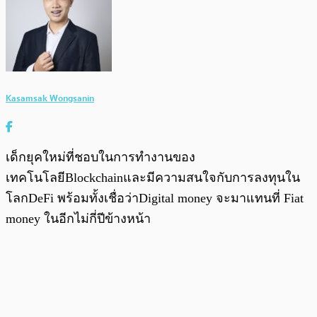
Kasamsak Wongsanin
เด็กยุคใหม่ที่ชอบในการทำงานของ
เทคโนโลยีBlockchainและมีความสนใจกับการลงทุนใน
โลกDeFi พร้อมทั้งเชื่อว่าDigital money จะมาแทนที่ Fiat
money ในอีกไม่กี่ปีข้างหน้า