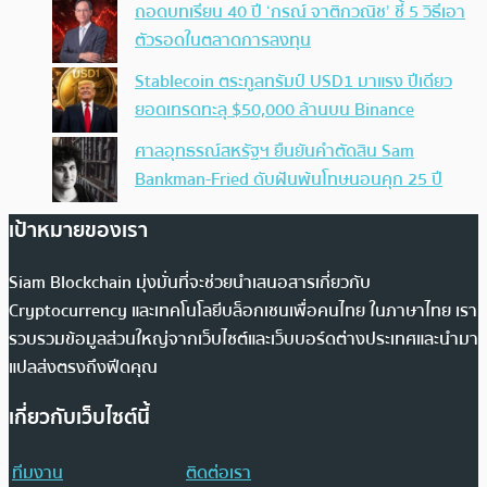
ถอดบทเรียน 40 ปี ‘กรณ์ จาติกวณิช’ ชี้ 5 วิธีเอา
ตัวรอดในตลาดการลงทุน
Stablecoin ตระกูลทรัมป์ USD1 มาแรง ปีเดียว
ยอดเทรดทะลุ $50,000 ล้านบน Binance
ศาลอุทธรณ์สหรัฐฯ ยืนยันคำตัดสิน Sam
Bankman-Fried ดับฝันพ้นโทษนอนคุก 25 ปี
เป้าหมายของเรา
Siam Blockchain มุ่งมั่นที่จะช่วยนำเสนอสารเกี่ยวกับ
Cryptocurrency และเทคโนโลยีบล็อกเชนเพื่อคนไทย ในภาษาไทย เรา
รวบรวมข้อมูลส่วนใหญ่จากเว็บไซต์และเว็บบอร์ดต่างประเทศและนำมา
แปลส่งตรงถึงฟีดคุณ
เกี่ยวกับเว็บไซต์นี้
ทีมงาน
ติดต่อเรา