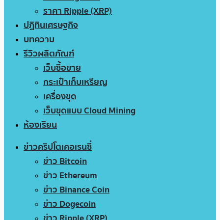
ราคา Ripple (XRP)
ปฏิทินเศรษฐกิจ
บทความ
รีวิวผลิตภัณฑ์
เว็บซื้อขาย
กระเป๋าเก็บเหรียญ
เครื่องขุด
เว็บขุดแบบ Cloud Mining
ห้องเรียน
ข่าวคริปโตเคอเรนซี่
ข่าว Bitcoin
ข่าว Ethereum
ข่าว Binance Coin
ข่าว Dogecoin
ข่าว Ripple (XRP)