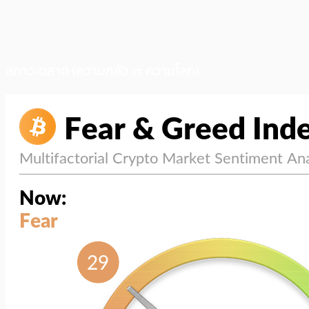
สภาวะตลาด (ความกลัว vs ความโลภ)