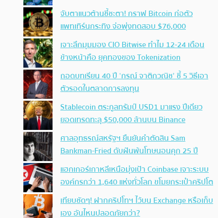
จับตาแนวต้านชี้ชะตา! กราฟ Bitcoin ก่อตัว
แพทเทิร์นกระทิง จ่อพุ่งทดสอบ $76,000
เจาะลึกมุมมอง CIO Bitwise ทำไม 12-24 เดือน
ข้างหน้าคือ ยุคทองของ Tokenization
ถอดบทเรียน 40 ปี ‘กรณ์ จาติกวณิช’ ชี้ 5 วิธีเอา
ตัวรอดในตลาดการลงทุน
Stablecoin ตระกูลทรัมป์ USD1 มาแรง ปีเดียว
ยอดเทรดทะลุ $50,000 ล้านบน Binance
ศาลอุทธรณ์สหรัฐฯ ยืนยันคำตัดสิน Sam
Bankman-Fried ดับฝันพ้นโทษนอนคุก 25 ปี
แฮกเกอร์เกาหลีเหนือมุ่งเป้า Coinbase เจาะระบบ
องค์กรกว่า 1,640 แห่งทั่วโลก ขโมยกระเป๋าคริปโต
เทียบชัดๆ! ฝากคริปโทฯ ไว้บน Exchange หรือเก็บ
เอง อันไหนปลอดภัยกว่า?