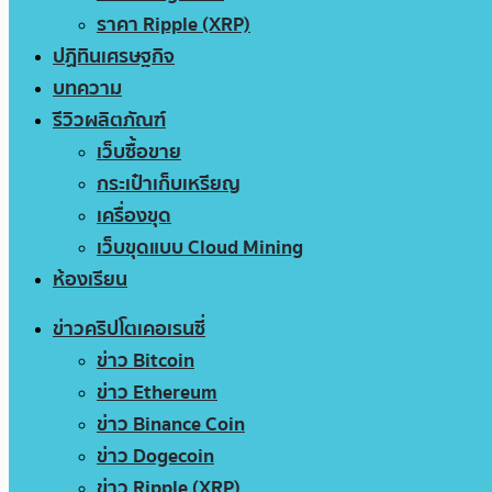
ราคา Ripple (XRP)
ปฏิทินเศรษฐกิจ
บทความ
รีวิวผลิตภัณฑ์
เว็บซื้อขาย
กระเป๋าเก็บเหรียญ
เครื่องขุด
เว็บขุดแบบ Cloud Mining
ห้องเรียน
ข่าวคริปโตเคอเรนซี่
ข่าว Bitcoin
ข่าว Ethereum
ข่าว Binance Coin
ข่าว Dogecoin
ข่าว Ripple (XRP)