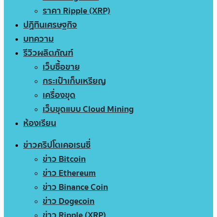
ราคา Ripple (XRP)
ปฏิทินเศรษฐกิจ
บทความ
รีวิวผลิตภัณฑ์
เว็บซื้อขาย
กระเป๋าเก็บเหรียญ
เครื่องขุด
เว็บขุดแบบ Cloud Mining
ห้องเรียน
ข่าวคริปโตเคอเรนซี่
ข่าว Bitcoin
ข่าว Ethereum
ข่าว Binance Coin
ข่าว Dogecoin
ข่าว Ripple (XRP)