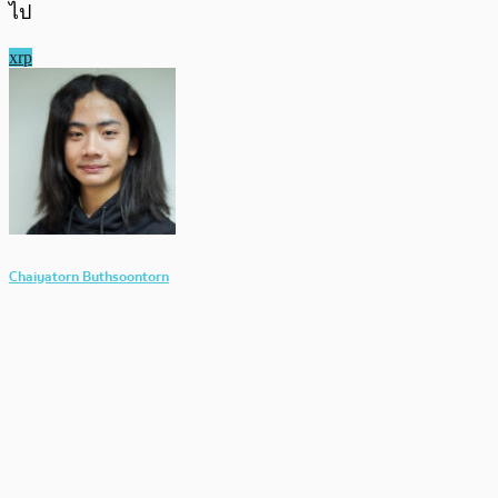
ไป
xrp
Chaiyatorn Buthsoontorn