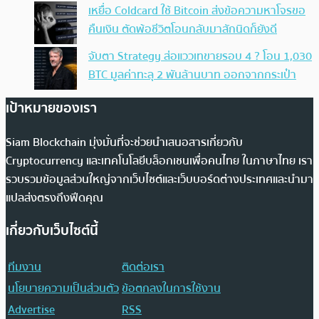
เหยื่อ Coldcard ใช้ Bitcoin ส่งข้อความหาโจรขอ
คืนเงิน ตัดพ้อชีวิตโอนกลับมาสักนิดก็ยังดี
จับตา Strategy ส่อแววเทขายรอบ 4 ? โอน 1,030
BTC มูลค่าทะลุ 2 พันล้านบาท ออกจากกระเป๋า
เป้าหมายของเรา
Siam Blockchain มุ่งมั่นที่จะช่วยนำเสนอสารเกี่ยวกับ
Cryptocurrency และเทคโนโลยีบล็อกเชนเพื่อคนไทย ในภาษาไทย เรา
รวบรวมข้อมูลส่วนใหญ่จากเว็บไซต์และเว็บบอร์ดต่างประเทศและนำมา
แปลส่งตรงถึงฟีดคุณ
เกี่ยวกับเว็บไซต์นี้
ทีมงาน
ติดต่อเรา
นโยบายความเป็นส่วนตัว
ข้อตกลงในการใช้งาน
Advertise
RSS