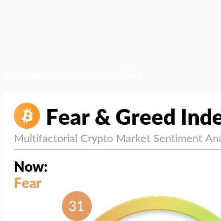
สภาวะตลาด (ความกลัว vs ความโลภ)