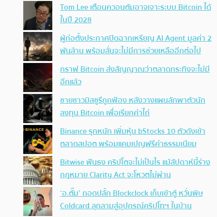
Tom Lee เตือนควอนตัมอาจเจาะระบบ Bitcoin ได้
ในปี 2028
ผู้ก่อตั้งประกาศปิดฉากเหรียญ AI Agent มูลค่า 2
พันล้าน พร้อมลั่นจะไม่มีการช่วยเหลืออีกต่อไป
กราฟ Bitcoin ส่งสัญญาณว่าตลาดกระทิงจะไม่มี
อีกแล้ว
ชายชาวมิสซูรีถูกฟ้อง หลังวางแผนลักพาตัวนัก
ลงทุน Bitcoin เพื่อเรียกค่าไถ่
Binance รุกหนัก เพิ่มหุ้น bStocks 10 ตัวดังเข้า
ตลาดสปอต พร้อมแคมเปญฟรีค่าธรรมเนียม
Bitwise ฟันธง คริปโตจะไม่เป็นไร แม้สัปดาห์นี้ร่าง
กฎหมาย Clarity Act จะโหวตไม่ผ่าน
‘อ.ตั๊ม’ ถอดปลั้ก Blockclock เก็บเข้าตู้ หวั่นพิษ
Coldcard ลุกลามสู่อุปกรณ์คริปโทฯ ในบ้าน