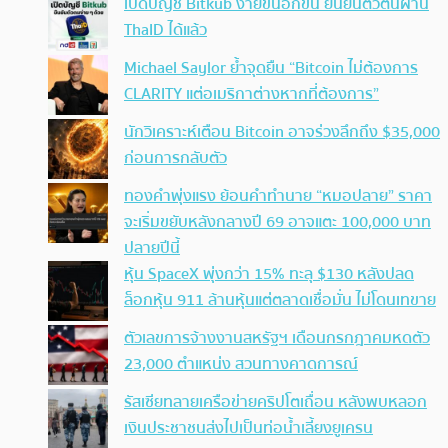
เปิดบัญชี Bitkub ง่ายขึ้นอีกขั้น ยืนยันตัวตนผ่าน
ThaID ได้แล้ว
Michael Saylor ย้ำจุดยืน “Bitcoin ไม่ต้องการ
CLARITY แต่อเมริกาต่างหากที่ต้องการ”
นักวิเคราะห์เตือน Bitcoin อาจร่วงลึกถึง $35,000
ก่อนการกลับตัว
ทองคำพุ่งแรง ย้อนคำทำนาย “หมอปลาย” ราคา
จะเริ่มขยับหลังกลางปี 69 อาจแตะ 100,000 บาท
ปลายปีนี้
หุ้น SpaceX พุ่งกว่า 15% ทะลุ $130 หลังปลด
ล็อกหุ้น 911 ล้านหุ้นแต่ตลาดเชื่อมั่น ไม่โดนเทขาย
ตัวเลขการจ้างงานสหรัฐฯ เดือนกรกฎาคมหดตัว
23,000 ตำแหน่ง สวนทางคาดการณ์
รัสเซียทลายเครือข่ายคริปโตเถื่อน หลังพบหลอก
เงินประชาชนส่งไปเป็นท่อน้ำเลี้ยงยูเครน