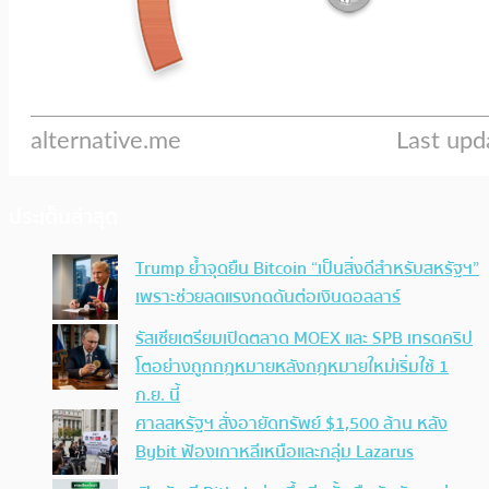
ประเด็นล่าสุด
Trump ย้ำจุดยืน Bitcoin “เป็นสิ่งดีสำหรับสหรัฐฯ”
เพราะช่วยลดแรงกดดันต่อเงินดอลลาร์
รัสเซียเตรียมเปิดตลาด MOEX และ SPB เทรดคริป
โตอย่างถูกกฎหมายหลังกฎหมายใหม่เริ่มใช้ 1
ก.ย. นี้
ศาลสหรัฐฯ สั่งอายัดทรัพย์ $1,500 ล้าน หลัง
Bybit ฟ้องเกาหลีเหนือและกลุ่ม Lazarus