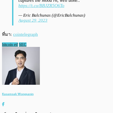
captures the mood rn, well done..
https://t.co/BBJZR5O6To
— Eric Balchunas (@EricBalchunas)
August 29, 2023
ที่มา:
cointelegraph
bitcoin etf
SEC
Kasamsak Wongsanin