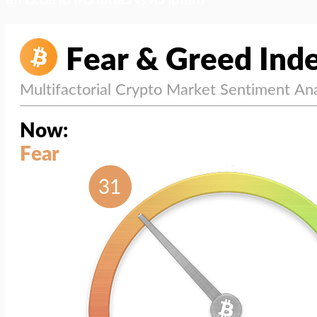
สภาวะตลาด (ความกลัว vs ความโลภ)