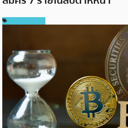
สมัคร 7 รายในสัปดาห์หน้า
ข่าวคริปโตเคอเรนซี่