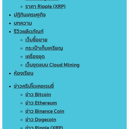
ราคา Ripple (XRP)
ปฏิทินเศรษฐกิจ
บทความ
รีวิวผลิตภัณฑ์
เว็บซื้อขาย
กระเป๋าเก็บเหรียญ
เครื่องขุด
เว็บขุดแบบ Cloud Mining
ห้องเรียน
ข่าวคริปโตเคอเรนซี่
ข่าว Bitcoin
ข่าว Ethereum
ข่าว Binance Coin
ข่าว Dogecoin
ข่าว Ripple (XRP)