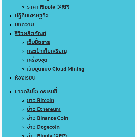
ราคา Ripple (XRP)
ปฏิทินเศรษฐกิจ
บทความ
รีวิวผลิตภัณฑ์
เว็บซื้อขาย
กระเป๋าเก็บเหรียญ
เครื่องขุด
เว็บขุดแบบ Cloud Mining
ห้องเรียน
ข่าวคริปโตเคอเรนซี่
ข่าว Bitcoin
ข่าว Ethereum
ข่าว Binance Coin
ข่าว Dogecoin
ข่าว Ripple (XRP)