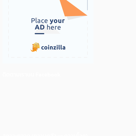
ติดตามเราบน Facebook
สภาวะตลาด (ความกลัว vs ความโลภ)