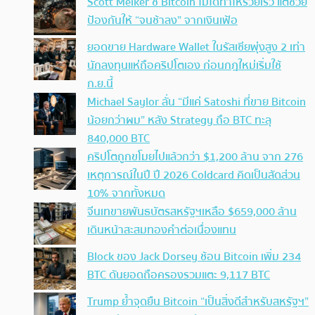
Scott Melker ชี้ Bitcoin ไม่ได้ทำให้รวยเร็ว แต่ช่วย
ป้องกันให้ “จนช้าลง” จากเงินเฟ้อ
ยอดขาย Hardware Wallet ในรัสเซียพุ่งสูง 2 เท่า
นักลงทุนแห่ถือคริปโตเอง ก่อนกฎใหม่เริ่มใช้
ก.ย.นี้
Michael Saylor ลั่น “มีแค่ Satoshi ที่ขาย Bitcoin
น้อยกว่าผม” หลัง Strategy ถือ BTC ทะลุ
840,000 BTC
คริปโตถูกขโมยไปแล้วกว่า $1,200 ล้าน จาก 276
เหตุการณ์ในปี ปี 2026 Coldcard คิดเป็นสัดส่วน
10% จากทั้งหมด
จีนเทขายพันธบัตรสหรัฐฯเหลือ $659,000 ล้าน
เดินหน้าสะสมทองคำต่อเนื่องแทน
Block ของ Jack Dorsey ช้อน Bitcoin เพิ่ม 234
BTC ดันยอดถือครองรวมแตะ 9,117 BTC
Trump ย้ำจุดยืน Bitcoin “เป็นสิ่งดีสำหรับสหรัฐฯ”