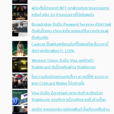
ผู้ก่อตั้งโปรเจกต์ NFT ถูกฟ้องข้อหาหลอกลงทุน
หลังนำเงิน 10 ล้านดอลลาร์ไปเล่นพนัน
Broadridge จับมือ Payward Services เปิดทางผู้
ถือหุ้นโทเคน xStocksโหวตลงมติในการประชุมผู้
ถือหุ้นจริง
Cashcat ขึ้นแท่นเหรียญมีมที่โตแรงที่สุดในเวลานี้
สัปดาห์เดียวพุ่งกว่า 150%
Western Union จับมือ Visa ลุยเปิดตัว
Stablecard ดันโอนเงินผ่าน Stablecoin
ไขความลับนักลงทุนคริปโทฯ เกาหลีใต้! รอดจาก
แฮก Coldcard Wallet ได้อย่างไร
Visa จับมือ ZeroHash ยกระดับชำระเงินด้วย
Stablecoin รองรับการโอนเงินรวดเร็วข้ามโลก
สุดจัด! เทรดเดอร์อายุน้อยฟันกำไรเกือบครึ่งล้าน