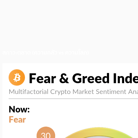
สภาวะตลาด (ความกลัว vs ความโลภ)