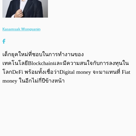
Kasamsak Wongsanin
เด็กยุคใหม่ที่ชอบในการทำงานของ
เทคโนโลยีBlockchainและมีความสนใจกับการลงทุนใน
โลกDeFi พร้อมทั้งเชื่อว่าDigital money จะมาแทนที่ Fiat
money ในอีกไม่กี่ปีข้างหน้า