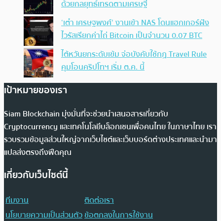
ด้วยกลยุทธ์เทรดตามเศรษฐี
‘เต๋า เศรษฐพงศ์’ งานเข้า NAS โดนแฮกเกอร์ฝัง
ไวรัสเรียกค่าไถ่ Bitcoin เป็นจำนวน 0.07 BTC
ไต้หวันยกระดับเข้ม จ่อบังคับใช้กฏ Travel Rule
คุมโอนคริปโทฯ เริ่ม ต.ค. นี้
เป้าหมายของเรา
Siam Blockchain มุ่งมั่นที่จะช่วยนำเสนอสารเกี่ยวกับ
Cryptocurrency และเทคโนโลยีบล็อกเชนเพื่อคนไทย ในภาษาไทย เรา
รวบรวมข้อมูลส่วนใหญ่จากเว็บไซต์และเว็บบอร์ดต่างประเทศและนำมา
แปลส่งตรงถึงฟีดคุณ
เกี่ยวกับเว็บไซต์นี้
ทีมงาน
ติดต่อเรา
นโยบายความเป็นส่วนตัว
ข้อตกลงในการใช้งาน