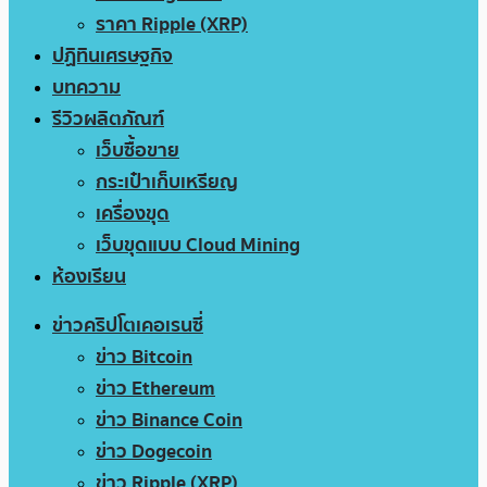
ราคา Ripple (XRP)
ปฏิทินเศรษฐกิจ
บทความ
รีวิวผลิตภัณฑ์
เว็บซื้อขาย
กระเป๋าเก็บเหรียญ
เครื่องขุด
เว็บขุดแบบ Cloud Mining
ห้องเรียน
ข่าวคริปโตเคอเรนซี่
ข่าว Bitcoin
ข่าว Ethereum
ข่าว Binance Coin
ข่าว Dogecoin
ข่าว Ripple (XRP)