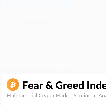
ติดตามเราบน Facebook
สภาวะตลาด (ความกลัว vs ความโลภ)