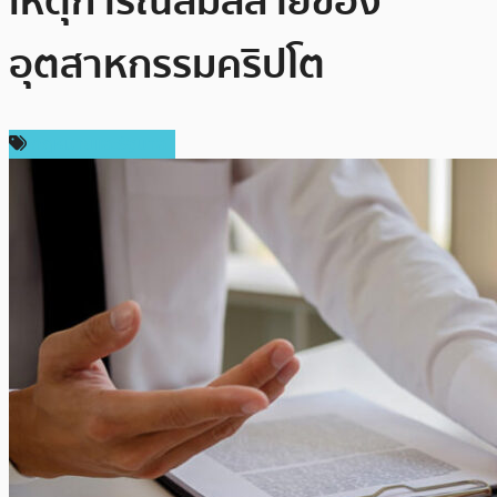
เหตุการณ์ล่มสลายของ
อุตสาหกรรมคริปโต
กฎหมายและรัฐบาล