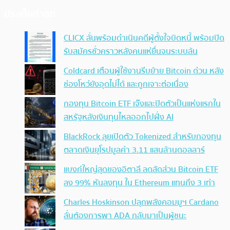
ประเด็นล่าสุด
CLICX ลั่นพร้อมดำเนินคดีผู้ตั้งใจบิดหนี้ พร้อมปิด
รับสมัครชั่วคราวหลังคนแห่ยื่นจนระบบล้น
Coldcard เตือนผู้ใช้งานรีบย้าย Bitcoin ด่วน หลัง
ช่องโหว่ยังอุดไม่ได้ และถูกเจาะต่อเนื่อง
กองทุน Bitcoin ETF เจ๊งและปิดตัวเป็นแห่งแรกใน
สหรัฐหลังเงินทุนไหลออกไปฝั่ง AI
BlackRock ลุยเปิดตัว Tokenized สำหรับกองทุน
ตลาดเงินยุโรปมูลค่า 3.11 แสนล้านดอลลาร์
แบงก์ใหญ่สุดของอิตาลี ลดสัดส่วน Bitcoin ETF
ลง 99% หันลงทุน ใน Ethereum แทนถึง 3 เท่า
Charles Hoskinson ปลุกพลังคอมมูฯ Cardano
ลั่นต้องการพา ADA กลับมาเป็นผู้ชนะ