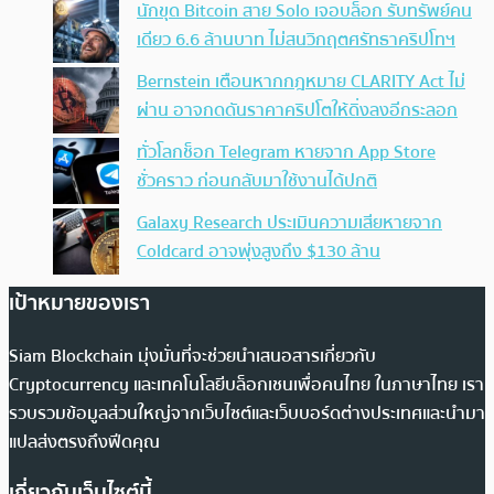
นักขุด Bitcoin สาย Solo เจอบล็อก รับทรัพย์คน
เดียว 6.6 ล้านบาท ไม่สนวิกฤตศรัทธาคริปโทฯ
Bernstein เตือนหากกฎหมาย CLARITY Act ไม่
ผ่าน อาจกดดันราคาคริปโตให้ดิ่งลงอีกระลอก
ทั่วโลกช็อก Telegram หายจาก App Store
ชั่วคราว ก่อนกลับมาใช้งานได้ปกติ
Galaxy Research ประเมินความเสียหายจาก
Coldcard อาจพุ่งสูงถึง $130 ล้าน
เป้าหมายของเรา
Siam Blockchain มุ่งมั่นที่จะช่วยนำเสนอสารเกี่ยวกับ
Cryptocurrency และเทคโนโลยีบล็อกเชนเพื่อคนไทย ในภาษาไทย เรา
รวบรวมข้อมูลส่วนใหญ่จากเว็บไซต์และเว็บบอร์ดต่างประเทศและนำมา
แปลส่งตรงถึงฟีดคุณ
เกี่ยวกับเว็บไซต์นี้