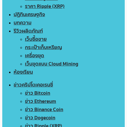
ราคา Ripple (XRP)
ปฏิทินเศรษฐกิจ
บทความ
รีวิวผลิตภัณฑ์
เว็บซื้อขาย
กระเป๋าเก็บเหรียญ
เครื่องขุด
เว็บขุดแบบ Cloud Mining
ห้องเรียน
ข่าวคริปโตเคอเรนซี่
ข่าว Bitcoin
ข่าว Ethereum
ข่าว Binance Coin
ข่าว Dogecoin
ข่าว Ripple (XRP)