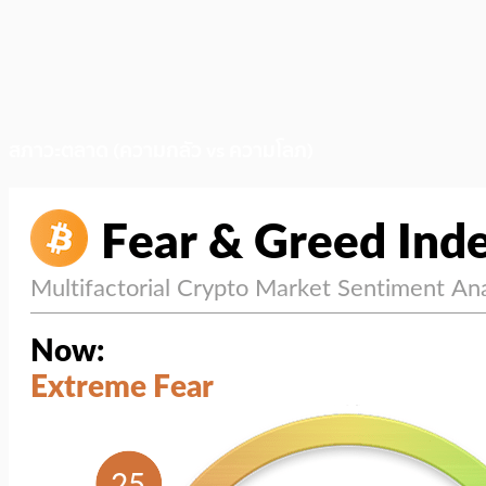
สภาวะตลาด (ความกลัว vs ความโลภ)