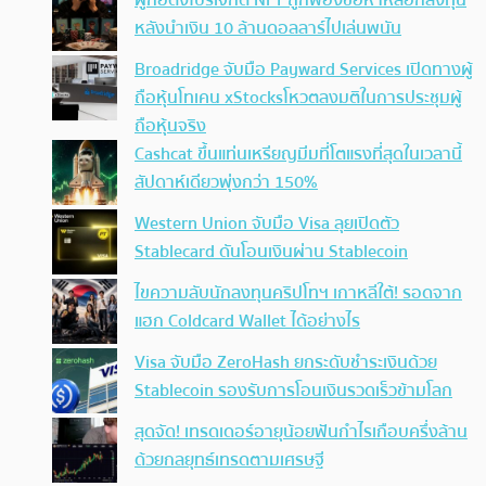
ผู้ก่อตั้งโปรเจกต์ NFT ถูกฟ้องข้อหาหลอกลงทุน
หลังนำเงิน 10 ล้านดอลลาร์ไปเล่นพนัน
Broadridge จับมือ Payward Services เปิดทางผู้
ถือหุ้นโทเคน xStocksโหวตลงมติในการประชุมผู้
ถือหุ้นจริง
Cashcat ขึ้นแท่นเหรียญมีมที่โตแรงที่สุดในเวลานี้
สัปดาห์เดียวพุ่งกว่า 150%
Western Union จับมือ Visa ลุยเปิดตัว
Stablecard ดันโอนเงินผ่าน Stablecoin
ไขความลับนักลงทุนคริปโทฯ เกาหลีใต้! รอดจาก
แฮก Coldcard Wallet ได้อย่างไร
Visa จับมือ ZeroHash ยกระดับชำระเงินด้วย
Stablecoin รองรับการโอนเงินรวดเร็วข้ามโลก
สุดจัด! เทรดเดอร์อายุน้อยฟันกำไรเกือบครึ่งล้าน
ด้วยกลยุทธ์เทรดตามเศรษฐี