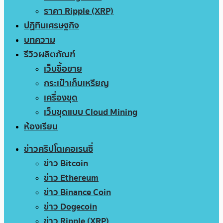
ราคา Ripple (XRP)
ปฏิทินเศรษฐกิจ
บทความ
รีวิวผลิตภัณฑ์
เว็บซื้อขาย
กระเป๋าเก็บเหรียญ
เครื่องขุด
เว็บขุดแบบ Cloud Mining
ห้องเรียน
ข่าวคริปโตเคอเรนซี่
ข่าว Bitcoin
ข่าว Ethereum
ข่าว Binance Coin
ข่าว Dogecoin
ข่าว Ripple (XRP)