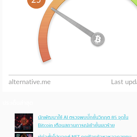
ประเด็นล่าสุด
นักพัฒนาใช้ AI ตรวจพบบั๊กขั้นวิกฤต 85 จุดใน
Bitcoin เตือนสถานการณ์เข้าขั้นเลวร้าย