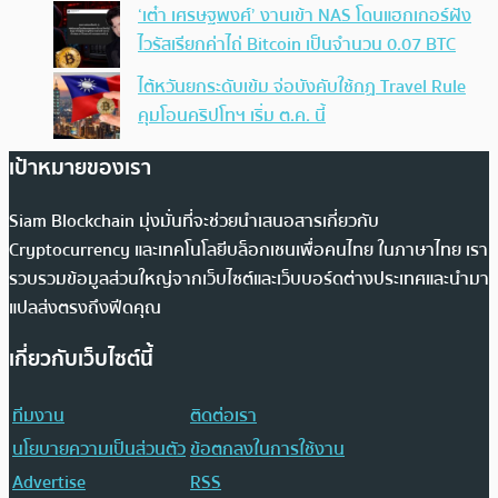
‘เต๋า เศรษฐพงศ์’ งานเข้า NAS โดนแฮกเกอร์ฝัง
ไวรัสเรียกค่าไถ่ Bitcoin เป็นจำนวน 0.07 BTC
ไต้หวันยกระดับเข้ม จ่อบังคับใช้กฏ Travel Rule
คุมโอนคริปโทฯ เริ่ม ต.ค. นี้
เป้าหมายของเรา
Siam Blockchain มุ่งมั่นที่จะช่วยนำเสนอสารเกี่ยวกับ
Cryptocurrency และเทคโนโลยีบล็อกเชนเพื่อคนไทย ในภาษาไทย เรา
รวบรวมข้อมูลส่วนใหญ่จากเว็บไซต์และเว็บบอร์ดต่างประเทศและนำมา
แปลส่งตรงถึงฟีดคุณ
เกี่ยวกับเว็บไซต์นี้
ทีมงาน
ติดต่อเรา
นโยบายความเป็นส่วนตัว
ข้อตกลงในการใช้งาน
Advertise
RSS