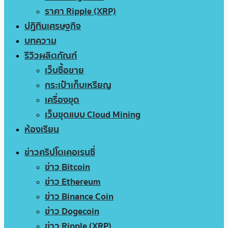
ราคา Ripple (XRP)
ปฏิทินเศรษฐกิจ
บทความ
รีวิวผลิตภัณฑ์
เว็บซื้อขาย
กระเป๋าเก็บเหรียญ
เครื่องขุด
เว็บขุดแบบ Cloud Mining
ห้องเรียน
ข่าวคริปโตเคอเรนซี่
ข่าว Bitcoin
ข่าว Ethereum
ข่าว Binance Coin
ข่าว Dogecoin
ข่าว Ripple (XRP)