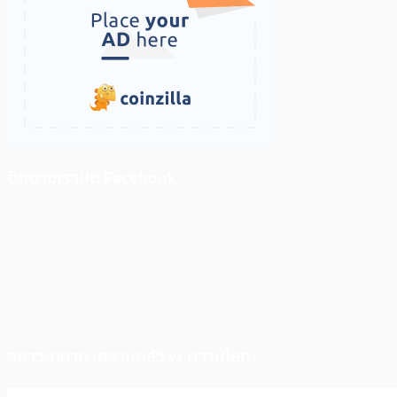
ติดตามเราบน Facebook
สภาวะตลาด (ความกลัว vs ความโลภ)