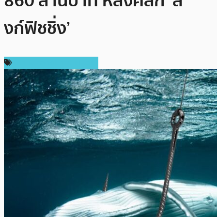
860 ล้านบาท หลังคลิก ‘ลิ
งก์ฟิชชิ่ง’
ความปลอดภัยทางไซเบอร์