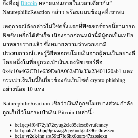
ถึงที่อยู่
Bitcoin
หลายแห่งภายในเวลาเดียวกัน”
NaturephilicReaction กล่าว พร้อมแนบข้อมูลที่เขาพบ
เหตุการณ์ดังกล่าวไม่ใช่ครั้งแรกที่ฟิชเชอร์รายนี้สามารถ
ฟิชชิ่งเหยื่อได้สำเร็จ เนื่องจากก่อนหน้านี้มีผู้ตกเป็นเหยื่อ
มาหลายรายแล้ว ซึ่งหมายความว่าพวกเขามี
ประสบการณ์และรู้วิธีหลอกขโมยเงินจากผู้คนเป็นอย่างดี
โดยหนึ่งในที่อยู่กระเป๋าเงินของฟิชเชอร์คือ
0x4c10a462CD1e639Da8A062aE8a33a23401120ab1 และ
กระเป๋าเงินใบนี้ก็เกี่ยวข้องกับเว็บไซต์ crypto phishing
อย่างน้อย 10 แห่ง
NaturephilicReaction เชื่อว่าเงินที่ถูกขโมยบางส่วน กำลัง
ถูกเก็บไว้ในกระเป๋าเงิน Bitcoin เหล่านี้ :
bc1qcp4f04l72yh72eyug2clc85elesc8vrufenncy
bc1qnah73jx6pq9g6zaag2qay6ndg2d396sl0uw3en
bc1qjvr2qk4nnjsrg59td7fq6hx0qqrx47zzpslexn