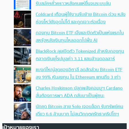
รับสมัครชั่วคราวหลังคนแห่ยื่นจนระบบล้น
Coldcard เตือนผู้ใช้งานรีบย้าย Bitcoin ด่วน หลัง
ช่องโหว่ยังอุดไม่ได้ และถูกเจาะต่อเนื่อง
กองทุน Bitcoin ETF เจ๊งและปิดตัวเป็นแห่งแรกใน
สหรัฐหลังเงินทุนไหลออกไปฝั่ง AI
BlackRock ลุยเปิดตัว Tokenized สำหรับกองทุน
ตลาดเงินยุโรปมูลค่า 3.11 แสนล้านดอลลาร์
แบงก์ใหญ่สุดของอิตาลี ลดสัดส่วน Bitcoin ETF
ลง 99% หันลงทุน ใน Ethereum แทนถึง 3 เท่า
Charles Hoskinson ปลุกพลังคอมมูฯ Cardano
ลั่นต้องการพา ADA กลับมาเป็นผู้ชนะ
นักขุด Bitcoin สาย Solo เจอบล็อก รับทรัพย์คน
เดียว 6.6 ล้านบาท ไม่สนวิกฤตศรัทธาคริปโทฯ
เป้าหมายของเรา