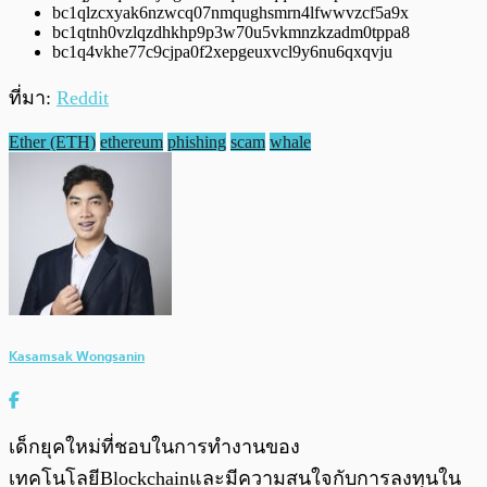
bc1qlzcxyak6nzwcq07nmqughsmrn4lfwwvzcf5a9x
bc1qtnh0vzlqzdhkhp9p3w70u5vkmnzkzadm0tppa8
bc1q4vkhe77c9cjpa0f2xepgeuxvcl9y6nu6qxqvju
ที่มา:
Reddit
Ether (ETH)
ethereum
phishing
scam
whale
Kasamsak Wongsanin
เด็กยุคใหม่ที่ชอบในการทำงานของ
เทคโนโลยีBlockchainและมีความสนใจกับการลงทุนใน