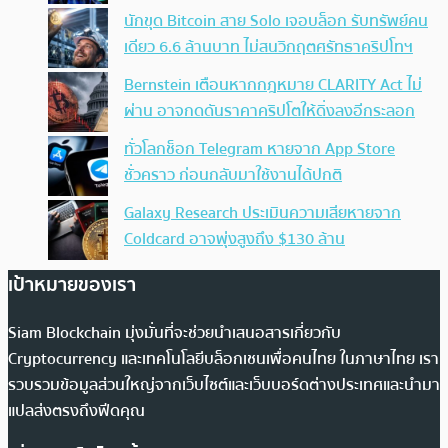
นักขุด Bitcoin สาย Solo เจอบล็อก รับทรัพย์คน
เดียว 6.6 ล้านบาท ไม่สนวิกฤตศรัทธาคริปโทฯ
Bernstein เตือนหากกฎหมาย CLARITY Act ไม่
ผ่าน อาจกดดันราคาคริปโตให้ดิ่งลงอีกระลอก
ทั่วโลกช็อก Telegram หายจาก App Store
ชั่วคราว ก่อนกลับมาใช้งานได้ปกติ
Galaxy Research ประเมินความเสียหายจาก
Coldcard อาจพุ่งสูงถึง $130 ล้าน
เป้าหมายของเรา
Siam Blockchain มุ่งมั่นที่จะช่วยนำเสนอสารเกี่ยวกับ
Cryptocurrency และเทคโนโลยีบล็อกเชนเพื่อคนไทย ในภาษาไทย เรา
รวบรวมข้อมูลส่วนใหญ่จากเว็บไซต์และเว็บบอร์ดต่างประเทศและนำมา
แปลส่งตรงถึงฟีดคุณ