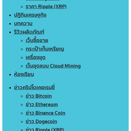
ราคา Ripple (XRP)
ปฏิทินเศรษฐกิจ
บทความ
รีวิวผลิตภัณฑ์
เว็บซื้อขาย
กระเป๋าเก็บเหรียญ
เครื่องขุด
เว็บขุดแบบ Cloud Mining
ห้องเรียน
ข่าวคริปโตเคอเรนซี่
ข่าว Bitcoin
ข่าว Ethereum
ข่าว Binance Coin
ข่าว Dogecoin
ข่าว Ripple (XRP)