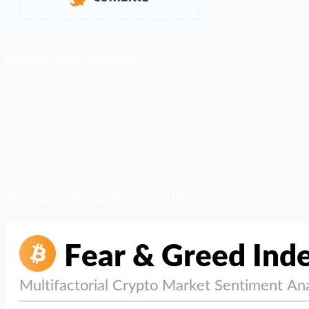
ติดตามเราบน Facebook
สภาวะตลาด (ความกลัว vs ความโลภ)