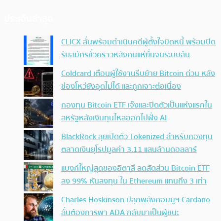
ประเด็นล่าสุด
CLICX ลั่นพร้อมดำเนินคดีผู้ตั้งใจบิดหนี้ พร้อมปิด
รับสมัครชั่วคราวหลังคนแห่ยื่นจนระบบล้น
Coldcard เตือนผู้ใช้งานรีบย้าย Bitcoin ด่วน หลัง
ช่องโหว่ยังอุดไม่ได้ และถูกเจาะต่อเนื่อง
กองทุน Bitcoin ETF เจ๊งและปิดตัวเป็นแห่งแรกใน
สหรัฐหลังเงินทุนไหลออกไปฝั่ง AI
BlackRock ลุยเปิดตัว Tokenized สำหรับกองทุน
ตลาดเงินยุโรปมูลค่า 3.11 แสนล้านดอลลาร์
แบงก์ใหญ่สุดของอิตาลี ลดสัดส่วน Bitcoin ETF
ลง 99% หันลงทุน ใน Ethereum แทนถึง 3 เท่า
Charles Hoskinson ปลุกพลังคอมมูฯ Cardano
ลั่นต้องการพา ADA กลับมาเป็นผู้ชนะ