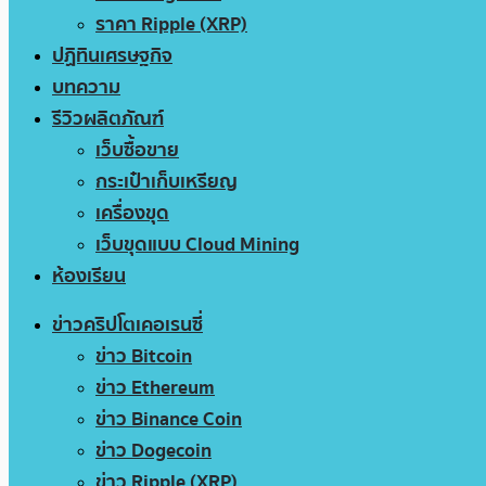
ราคา Ripple (XRP)
ปฏิทินเศรษฐกิจ
บทความ
รีวิวผลิตภัณฑ์
เว็บซื้อขาย
กระเป๋าเก็บเหรียญ
เครื่องขุด
เว็บขุดแบบ Cloud Mining
ห้องเรียน
ข่าวคริปโตเคอเรนซี่
ข่าว Bitcoin
ข่าว Ethereum
ข่าว Binance Coin
ข่าว Dogecoin
ข่าว Ripple (XRP)