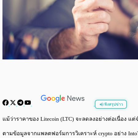
ฟังสรุปข่าว
พร้อมเล่น
แม้ว่าราคาของ Litecoin (LTC) จะลดลงอย่างต่อเนื่อง แต่จำน
ตามข้อมูลจากแพลตฟอร์มการวิเคราะห์ crypto อย่าง IntoTheB