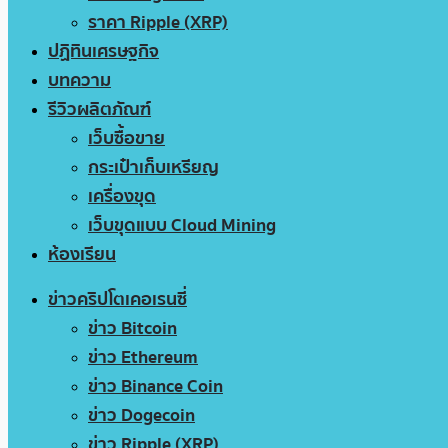
ราคา Ripple (XRP)
ปฏิทินเศรษฐกิจ
บทความ
รีวิวผลิตภัณฑ์
เว็บซื้อขาย
กระเป๋าเก็บเหรียญ
เครื่องขุด
เว็บขุดแบบ Cloud Mining
ห้องเรียน
ข่าวคริปโตเคอเรนซี่
ข่าว Bitcoin
ข่าว Ethereum
ข่าว Binance Coin
ข่าว Dogecoin
ข่าว Ripple (XRP)