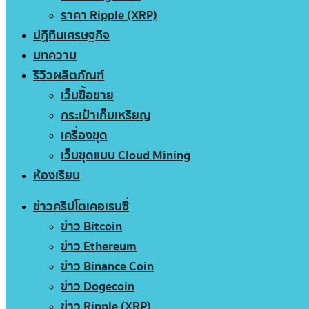
ราคา Ripple (XRP)
ปฏิทินเศรษฐกิจ
บทความ
รีวิวผลิตภัณฑ์
เว็บซื้อขาย
กระเป๋าเก็บเหรียญ
เครื่องขุด
เว็บขุดแบบ Cloud Mining
ห้องเรียน
ข่าวคริปโตเคอเรนซี่
ข่าว Bitcoin
ข่าว Ethereum
ข่าว Binance Coin
ข่าว Dogecoin
ข่าว Ripple (XRP)