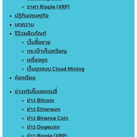
ราคา Ripple (XRP)
ปฏิทินเศรษฐกิจ
บทความ
รีวิวผลิตภัณฑ์
เว็บซื้อขาย
กระเป๋าเก็บเหรียญ
เครื่องขุด
เว็บขุดแบบ Cloud Mining
ห้องเรียน
ข่าวคริปโตเคอเรนซี่
ข่าว Bitcoin
ข่าว Ethereum
ข่าว Binance Coin
ข่าว Dogecoin
ข่าว Ripple (XRP)