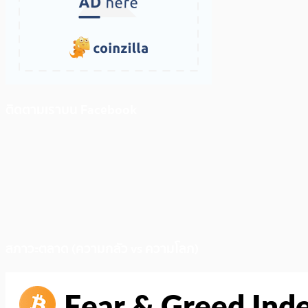
ติดตามเราบน Facebook
สภาวะตลาด (ความกลัว vs ความโลภ)