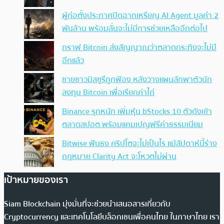
ผู้ก่อตั้งประกาศปิดฉากเหรียญ AI Agent มูลค่า 2
พันล้าน พร้อมลั่นจะไม่มีการช่วยเหลืออีกต่อไป
กราฟ Bitcoin ส่งสัญญาณว่าตลาดกระทิงจะไม่มี
อีกแล้ว
ชายชาวมิสซูรีถูกฟ้อง หลังวางแผนลักพาตัวนัก
ลงทุน Bitcoin เพื่อเรียกค่าไถ่
Binance รุกหนัก เพิ่มหุ้น bStocks 10 ตัวดังเข้า
ตลาดสปอต พร้อมแคมเปญฟรีค่าธรรมเนียม
Bitwise ฟันธง คริปโตจะไม่เป็นไร แม้สัปดาห์นี้ร่าง
กฎหมาย Clarity Act จะโหวตไม่ผ่าน
เป้าหมายของเรา
Siam Blockchain มุ่งมั่นที่จะช่วยนำเสนอสารเกี่ยวกับ
Cryptocurrency และเทคโนโลยีบล็อกเชนเพื่อคนไทย ในภาษาไทย เรา