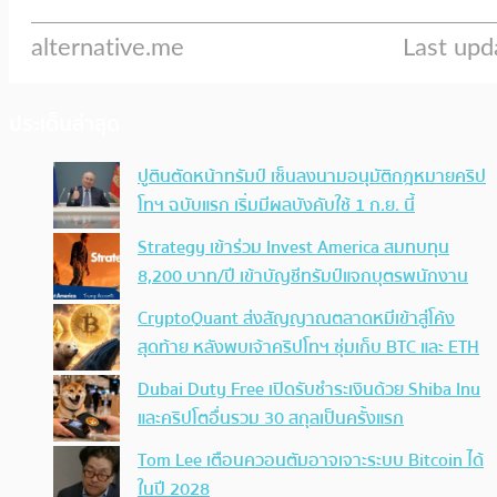
ประเด็นล่าสุด
ปูตินตัดหน้าทรัมป์ เซ็นลงนามอนุมัติกฎหมายคริป
โทฯ ฉบับแรก เริ่มมีผลบังคับใช้ 1 ก.ย. นี้
Strategy เข้าร่วม Invest America สมทบทุน
8,200 บาท/ปี เข้าบัญชีทรัมป์แจกบุตรพนักงาน
CryptoQuant ส่งสัญญาณตลาดหมีเข้าสู่โค้ง
สุดท้าย หลังพบเจ้าคริปโทฯ ซุ่มเก็บ BTC และ ETH
Dubai Duty Free เปิดรับชำระเงินด้วย Shiba Inu
และคริปโตอื่นรวม 30 สกุลเป็นครั้งแรก
Tom Lee เตือนควอนตัมอาจเจาะระบบ Bitcoin ได้
ในปี 2028