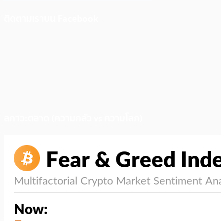
ติดตามเราบน Facebook
สภาวะตลาด (ความกลัว vs ความโลภ)