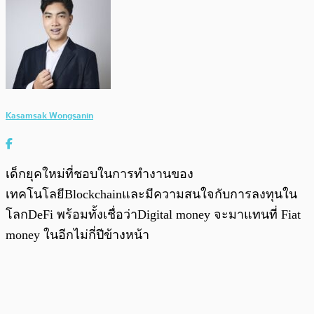
Kasamsak Wongsanin
เด็กยุคใหม่ที่ชอบในการทำงานของ
เทคโนโลยีBlockchainและมีความสนใจกับการลงทุนใน
โลกDeFi พร้อมทั้งเชื่อว่าDigital money จะมาแทนที่ Fiat
money ในอีกไม่กี่ปีข้างหน้า