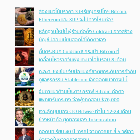
ส่องแนวโน้มราคา 3 เหรียญคริปโทฯ Bitcoin,
Ethereum และ XRP จะไปทางไหนต่อ?
หลักฐานใหม่ชี้ ผู้ร่วมก่อตั้ง Coldcard อาจสร้าง
บัญชีปลอมเนียนสอดไส้โค้ดตัวเอง
ตื่นตระหนก Coldcard! กระเป๋า Bitcoin ที่
เคลื่อนไหวรายวันพุ่งแตะนิวไฮในรอบ 8 เดือน
ก.ล.ต. ชงเข้ม! จับมือแบงก์ชาติยกระดับการกำกับ
ดูแลธุรกรรม Stablecoin เล็งออกแนวทางปีนี้
จับตาแนวต้านชี้ชะตา! กราฟ Bitcoin ก่อตัว
แพทเทิร์นกระทิง จ่อพุ่งทดสอบ $76,000
เจาะลึกมุมมอง CIO Bitwise ทำไม 12-24 เดือน
ข้างหน้าคือ ยุคทองของ Tokenization
ถอดบทเรียน 40 ปี ‘กรณ์ จาติกวณิช’ ชี้ 5 วิธีเอา
ตัวรอดในตลาดการลงทุน