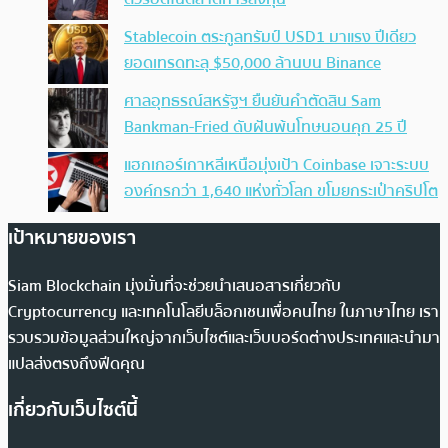
Stablecoin ตระกูลทรัมป์ USD1 มาแรง ปีเดียว
ยอดเทรดทะลุ $50,000 ล้านบน Binance
ศาลอุทธรณ์สหรัฐฯ ยืนยันคำตัดสิน Sam
Bankman-Fried ดับฝันพ้นโทษนอนคุก 25 ปี
แฮกเกอร์เกาหลีเหนือมุ่งเป้า Coinbase เจาะระบบ
องค์กรกว่า 1,640 แห่งทั่วโลก ขโมยกระเป๋าคริปโต
เป้าหมายของเรา
Siam Blockchain มุ่งมั่นที่จะช่วยนำเสนอสารเกี่ยวกับ
Cryptocurrency และเทคโนโลยีบล็อกเชนเพื่อคนไทย ในภาษาไทย เรา
รวบรวมข้อมูลส่วนใหญ่จากเว็บไซต์และเว็บบอร์ดต่างประเทศและนำมา
แปลส่งตรงถึงฟีดคุณ
เกี่ยวกับเว็บไซต์นี้