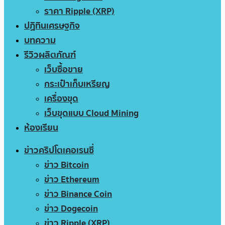
ราคา Ripple (XRP)
ปฏิทินเศรษฐกิจ
บทความ
รีวิวผลิตภัณฑ์
เว็บซื้อขาย
กระเป๋าเก็บเหรียญ
เครื่องขุด
เว็บขุดแบบ Cloud Mining
ห้องเรียน
ข่าวคริปโตเคอเรนซี่
ข่าว Bitcoin
ข่าว Ethereum
ข่าว Binance Coin
ข่าว Dogecoin
ข่าว Ripple (XRP)