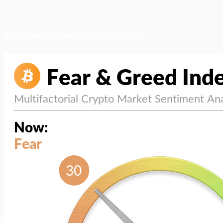
สภาวะตลาด (ความกลัว vs ความโลภ)