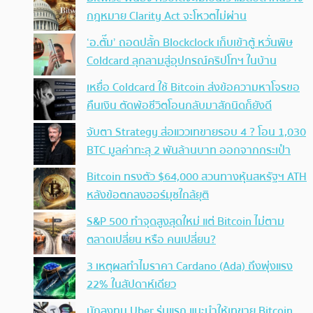
กฎหมาย Clarity Act จะโหวตไม่ผ่าน
‘อ.ตั๊ม’ ถอดปลั้ก Blockclock เก็บเข้าตู้ หวั่นพิษ
Coldcard ลุกลามสู่อุปกรณ์คริปโทฯ ในบ้าน
เหยื่อ Coldcard ใช้ Bitcoin ส่งข้อความหาโจรขอ
คืนเงิน ตัดพ้อชีวิตโอนกลับมาสักนิดก็ยังดี
จับตา Strategy ส่อแววเทขายรอบ 4 ? โอน 1,030
BTC มูลค่าทะลุ 2 พันล้านบาท ออกจากกระเป๋า
Bitcoin ทรงตัว $64,000 สวนทางหุ้นสหรัฐฯ ATH
หลังข้อตกลงฮอร์มุซใกล้ยุติ
S&P 500 ทำจุดสูงสุดใหม่ แต่ Bitcoin ไม่ตาม
ตลาดเปลี่ยน หรือ คนเปลี่ยน?
3 เหตุผลทำไมราคา Cardano (Ada) ถึงพุ่งแรง
22% ในสัปดาห์เดียว
นักลงทุน Uber รุ่นแรก แนะนำให้เทขาย Bitcoin