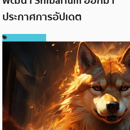
พัฒนา Shibarium ออกมา
ประกาศการอัปเดต
ข่าวคริปโตเคอเรนซี่