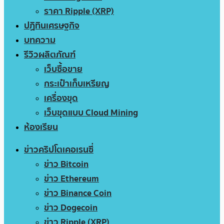
ราคา Ripple (XRP)
ปฏิทินเศรษฐกิจ
บทความ
รีวิวผลิตภัณฑ์
เว็บซื้อขาย
กระเป๋าเก็บเหรียญ
เครื่องขุด
เว็บขุดแบบ Cloud Mining
ห้องเรียน
ข่าวคริปโตเคอเรนซี่
ข่าว Bitcoin
ข่าว Ethereum
ข่าว Binance Coin
ข่าว Dogecoin
ข่าว Ripple (XRP)