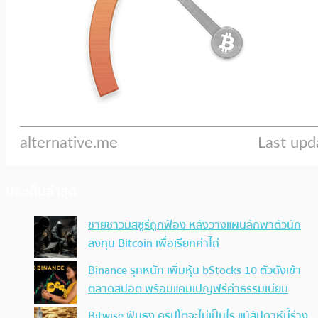
ประเด็นล่าสุด
ชายชาวมิสซูรีถูกฟ้อง หลังวางแผนลักพาตัวนัก
ลงทุน Bitcoin เพื่อเรียกค่าไถ่
Binance รุกหนัก เพิ่มหุ้น bStocks 10 ตัวดังเข้า
ตลาดสปอต พร้อมแคมเปญฟรีค่าธรรมเนียม
Bitwise ฟันธง คริปโตจะไม่เป็นไร แม้สัปดาห์นี้ร่าง