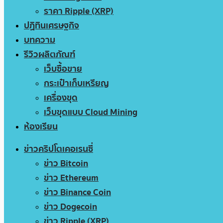
ราคา Ripple (XRP)
ปฏิทินเศรษฐกิจ
บทความ
รีวิวผลิตภัณฑ์
เว็บซื้อขาย
กระเป๋าเก็บเหรียญ
เครื่องขุด
เว็บขุดแบบ Cloud Mining
ห้องเรียน
ข่าวคริปโตเคอเรนซี่
ข่าว Bitcoin
ข่าว Ethereum
ข่าว Binance Coin
ข่าว Dogecoin
ข่าว Ripple (XRP)