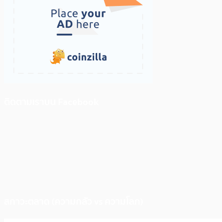
ติดตามเราบน Facebook
สภาวะตลาด (ความกลัว vs ความโลภ)