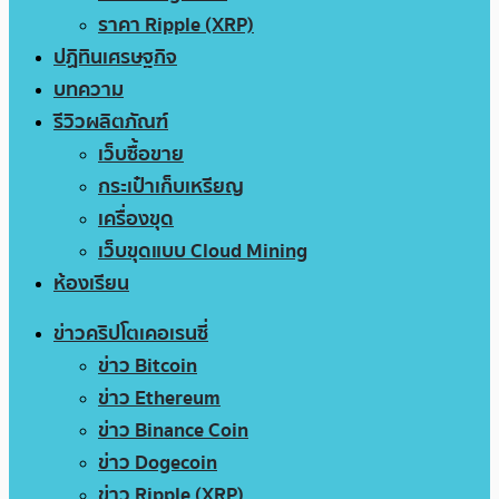
ราคา Ripple (XRP)
ปฏิทินเศรษฐกิจ
บทความ
รีวิวผลิตภัณฑ์
เว็บซื้อขาย
กระเป๋าเก็บเหรียญ
เครื่องขุด
เว็บขุดแบบ Cloud Mining
ห้องเรียน
ข่าวคริปโตเคอเรนซี่
ข่าว Bitcoin
ข่าว Ethereum
ข่าว Binance Coin
ข่าว Dogecoin
ข่าว Ripple (XRP)