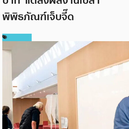
บาท ‘แต่ส่งผลงานเปล่า’
พิพิธภัณฑ์เจ็บจี๊ด
ต่างประเทศ