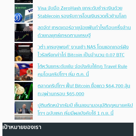
Visa จับมือ ZeroHash ยกระดับชำระเงินด้วย
Stablecoin รองรับการโอนเงินรวดเร็วข้ามโลก
สุดจัด! เทรดเดอร์อายุน้อยฟันกำไรเกือบครึ่งล้าน
ด้วยกลยุทธ์เทรดตามเศรษฐี
‘เต๋า เศรษฐพงศ์’ งานเข้า NAS โดนแฮกเกอร์ฝัง
ไวรัสเรียกค่าไถ่ Bitcoin เป็นจำนวน 0.07 BTC
ไต้หวันยกระดับเข้ม จ่อบังคับใช้กฏ Travel Rule
คุมโอนคริปโทฯ เริ่ม ต.ค. นี้
ตลาดคริปโทฯ ฟื้น! Bitcoin ยื้อแถว $64,700 ลุ้น
ทะลุผ่านกรอบ $65,000
ปูตินตัดหน้าทรัมป์ เซ็นลงนามอนุมัติกฎหมายคริป
โทฯ ฉบับแรก เริ่มมีผลบังคับใช้ 1 ก.ย. นี้
เป้าหมายของเรา