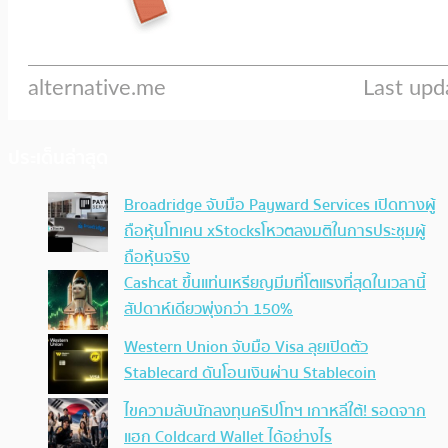
ประเด็นล่าสุด
Broadridge จับมือ Payward Services เปิดทางผู้
ถือหุ้นโทเคน xStocksโหวตลงมติในการประชุมผู้
ถือหุ้นจริง
Cashcat ขึ้นแท่นเหรียญมีมที่โตแรงที่สุดในเวลานี้
สัปดาห์เดียวพุ่งกว่า 150%
Western Union จับมือ Visa ลุยเปิดตัว
Stablecard ดันโอนเงินผ่าน Stablecoin
ไขความลับนักลงทุนคริปโทฯ เกาหลีใต้! รอดจาก
แฮก Coldcard Wallet ได้อย่างไร