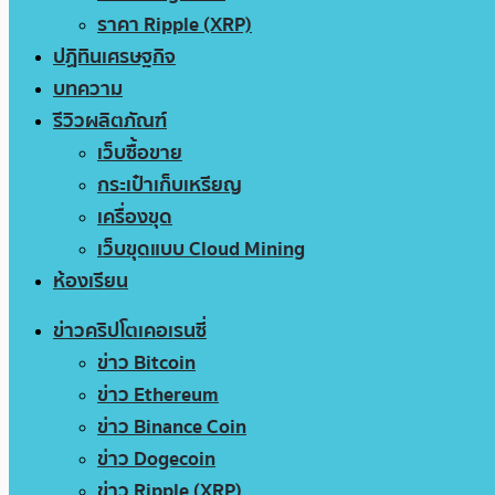
ราคา Ripple (XRP)
ปฏิทินเศรษฐกิจ
บทความ
รีวิวผลิตภัณฑ์
เว็บซื้อขาย
กระเป๋าเก็บเหรียญ
เครื่องขุด
เว็บขุดแบบ Cloud Mining
ห้องเรียน
ข่าวคริปโตเคอเรนซี่
ข่าว Bitcoin
ข่าว Ethereum
ข่าว Binance Coin
ข่าว Dogecoin
ข่าว Ripple (XRP)