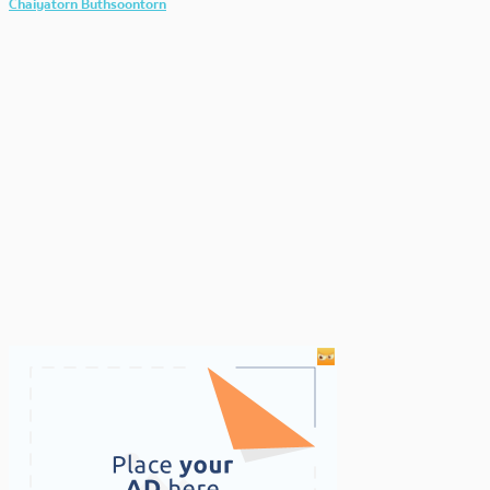
Chaiyatorn Buthsoontorn