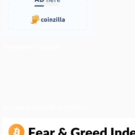
ติดตามเราบน Facebook
สภาวะตลาด (ความกลัว vs ความโลภ)