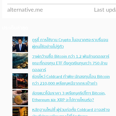
ประเด็นล่าสุด
กูรูชี้ การใช้งาน Crypto ในอนาคตจะราบรื่นจน
ผู้คนใช้อย่างไม่รู้ตัว
วาฬกว้านซื้อ Bitcoin กว่า 1.2 พันล้านดอลลาร์
ขณะที่กองทุน ETF ดึงดูดเงินทุนกว่า 750 ล้าน
ดอลลาร์
ช่องโหว่ Coldcard ทำพิษ นักลงทุนโอน Bitcoin
กว่า 210,000 เหรียญหนีจากกระเป๋าเก่า
ส่องแนวโน้มราคา 3 เหรียญคริปโทฯ Bitcoin,
Ethereum และ XRP จะไปทางไหนต่อ?
หลักฐานใหม่ชี้ ผู้ร่วมก่อตั้ง Coldcard อาจสร้าง