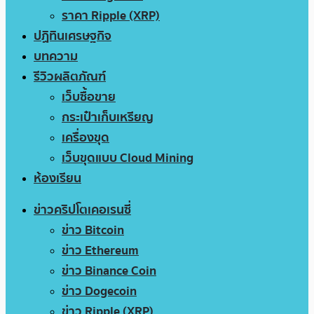
ราคา Ripple (XRP)
ปฏิทินเศรษฐกิจ
บทความ
รีวิวผลิตภัณฑ์
เว็บซื้อขาย
กระเป๋าเก็บเหรียญ
เครื่องขุด
เว็บขุดแบบ Cloud Mining
ห้องเรียน
ข่าวคริปโตเคอเรนซี่
ข่าว Bitcoin
ข่าว Ethereum
ข่าว Binance Coin
ข่าว Dogecoin
ข่าว Ripple (XRP)