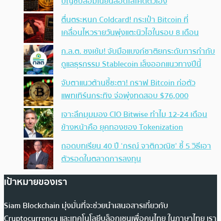
บัญชีปลอมเนียนสอดไส้โค้ดตัวเอง
ตื่นตระหนก Coldcard! กระเป๋า Bitcoin ที่
เคลื่อนไหวรายวันพุ่งแตะนิวไฮในรอบ 8 เดือน
ก.ล.ต. ชงเข้ม! จับมือแบงก์ชาติยกระดับการกำกับ
ดูแลธุรกรรม Stablecoin เล็งออกแนวทางปีนี้
จับตาแนวต้านชี้ชะตา! กราฟ Bitcoin ก่อตัว
แพทเทิร์นกระทิง จ่อพุ่งทดสอบ $76,000
เจาะลึกมุมมอง CIO Bitwise ทำไม 12-24 เดือน
ข้างหน้าคือ ยุคทองของ Tokenization
ถอดบทเรียน 40 ปี ‘กรณ์ จาติกวณิช’ ชี้ 5 วิธีเอา
ตัวรอดในตลาดการลงทุน
เป้าหมายของเรา
Siam Blockchain มุ่งมั่นที่จะช่วยนำเสนอสารเกี่ยวกับ
Cryptocurrency และเทคโนโลยีบล็อกเชนเพื่อคนไทย ในภาษาไทย เรา