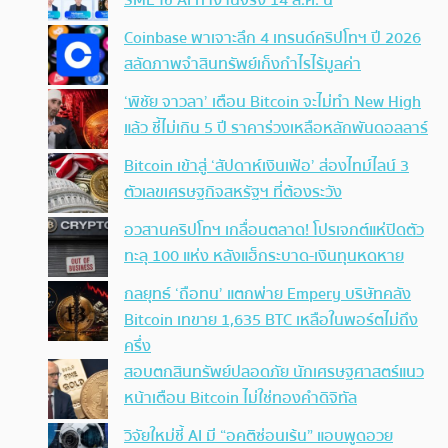
SME ใช้ AI ทำงานจริง 14 ส.ค. นี้
Coinbase พาเจาะลึก 4 เทรนด์คริปโทฯ ปี 2026
สลัดภาพจำสินทรัพย์เก็งกำไรไร้มูลค่า
‘พิชัย จาวลา’ เตือน Bitcoin จะไม่ทำ New High
แล้ว ชี้ไม่เกิน 5 ปี ราคาร่วงเหลือหลักพันดอลลาร์
Bitcoin เข้าสู่ ‘สัปดาห์เงินเฟ้อ’ ส่องไทม์ไลน์ 3
ตัวเลขเศรษฐกิจสหรัฐฯ ที่ต้องระวัง
อวสานคริปโทฯ เกลื่อนตลาด! โปรเจกต์แห่ปิดตัว
ทะลุ 100 แห่ง หลังแฮ็กระบาด-เงินทุนหดหาย
กลยุทธ์ ‘ถือทน’ แตกพ่าย Empery บริษัทคลัง
Bitcoin เทขาย 1,635 BTC เหลือในพอร์ตไม่ถึง
ครึ่ง
สอบตกสินทรัพย์ปลอดภัย นักเศรษฐศาสตร์แนว
หน้าเตือน Bitcoin ไม่ใช่ทองคำดิจิทัล
วิจัยใหม่ชี้ AI มี “อคติซ่อนเร้น” แอบพูดอวย