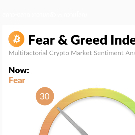
สภาวะตลาด (ความกลัว vs ความโลภ)