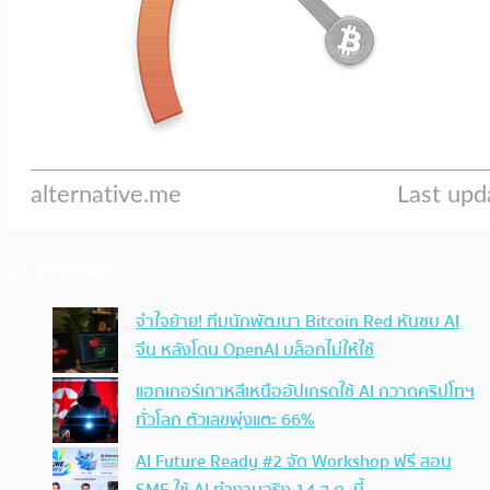
ประเด็นล่าสุด
จำใจย้าย! ทีมนักพัฒนา Bitcoin Red หันซบ AI
จีน หลังโดน OpenAI บล็อกไม่ให้ใช้
แฮกเกอร์เกาหลีเหนืออัปเกรดใช้ AI กวาดคริปโทฯ
ทั่วโลก ตัวเลขพุ่งแตะ 66%
AI Future Ready #2 จัด Workshop ฟรี สอน