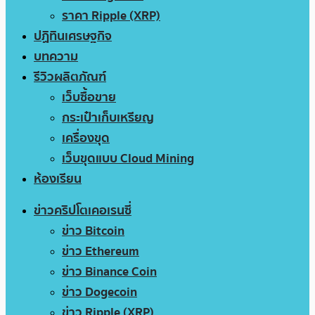
ราคา Ripple (XRP)
ปฏิทินเศรษฐกิจ
บทความ
รีวิวผลิตภัณฑ์
เว็บซื้อขาย
กระเป๋าเก็บเหรียญ
เครื่องขุด
เว็บขุดแบบ Cloud Mining
ห้องเรียน
ข่าวคริปโตเคอเรนซี่
ข่าว Bitcoin
ข่าว Ethereum
ข่าว Binance Coin
ข่าว Dogecoin
ข่าว Ripple (XRP)