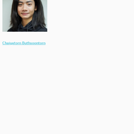
Chaiyatorn Buthsoontorn