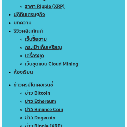
ราคา Ripple (XRP)
ปฏิทินเศรษฐกิจ
บทความ
รีวิวผลิตภัณฑ์
เว็บซื้อขาย
กระเป๋าเก็บเหรียญ
เครื่องขุด
เว็บขุดแบบ Cloud Mining
ห้องเรียน
ข่าวคริปโตเคอเรนซี่
ข่าว Bitcoin
ข่าว Ethereum
ข่าว Binance Coin
ข่าว Dogecoin
ข่าว Ripple (XRP)