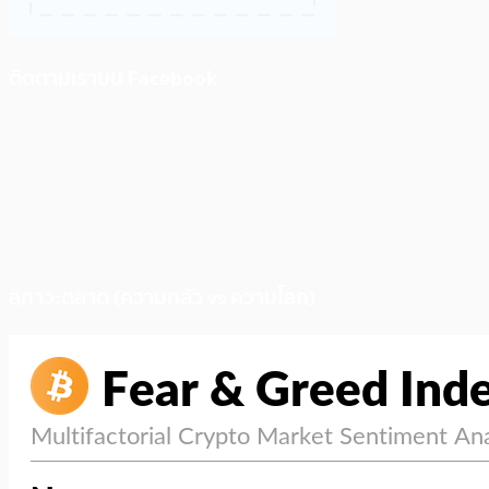
ติดตามเราบน Facebook
สภาวะตลาด (ความกลัว vs ความโลภ)