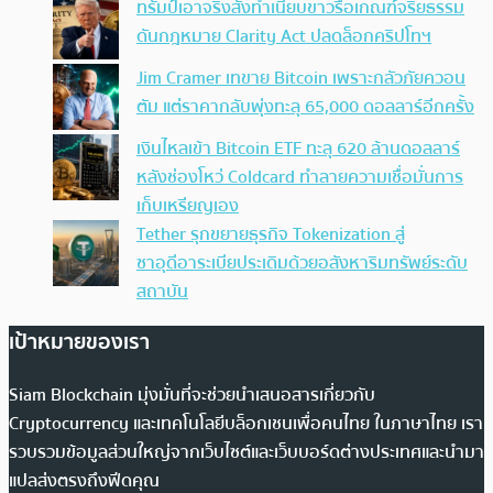
ทรัมป์เอาจริง สั่งทำเนียบขาวรื้อเกณฑ์จริยธรรม
ดันกฎหมาย Clarity Act ปลดล็อกคริปโทฯ
Jim Cramer เทขาย Bitcoin เพราะกลัวภัยควอน
ตัม แต่ราคากลับพุ่งทะลุ 65,000 ดอลลาร์อีกครั้ง
เงินไหลเข้า Bitcoin ETF ทะลุ 620 ล้านดอลลาร์
หลังช่องโหว่ Coldcard ทำลายความเชื่อมั่นการ
เก็บเหรียญเอง
Tether รุกขยายธุรกิจ Tokenization สู่
ซาอุดีอาระเบียประเดิมด้วยอสังหาริมทรัพย์ระดับ
สถาบัน
เป้าหมายของเรา
Siam Blockchain มุ่งมั่นที่จะช่วยนำเสนอสารเกี่ยวกับ
Cryptocurrency และเทคโนโลยีบล็อกเชนเพื่อคนไทย ในภาษาไทย เรา
รวบรวมข้อมูลส่วนใหญ่จากเว็บไซต์และเว็บบอร์ดต่างประเทศและนำมา
แปลส่งตรงถึงฟีดคุณ