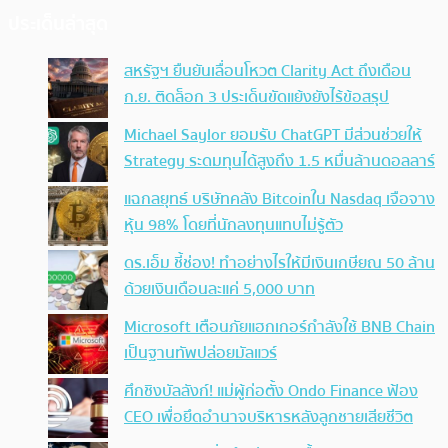
ประเด็นล่าสุด
สหรัฐฯ ยืนยันเลื่อนโหวต Clarity Act ถึงเดือน
ก.ย. ติดล็อก 3 ประเด็นขัดแย้งยังไร้ข้อสรุป
Michael Saylor ยอมรับ ChatGPT มีส่วนช่วยให้
Strategy ระดมทุนได้สูงถึง 1.5 หมื่นล้านดอลลาร์
แฉกลยุทธ์ บริษัทคลัง Bitcoinใน Nasdaq เจือจาง
หุ้น 98% โดยที่นักลงทุนแทบไม่รู้ตัว
ดร.เอ็ม ชี้ช่อง! ทำอย่างไรให้มีเงินเกษียณ 50 ล้าน
ด้วยเงินเดือนละแค่ 5,000 บาท
Microsoft เตือนภัยแฮกเกอร์กำลังใช้ BNB Chain
เป็นฐานทัพปล่อยมัลแวร์
ศึกชิงบัลลังก์! แม่ผู้ก่อตั้ง Ondo Finance ฟ้อง
CEO เพื่อยึดอำนาจบริหารหลังลูกชายเสียชีวิต